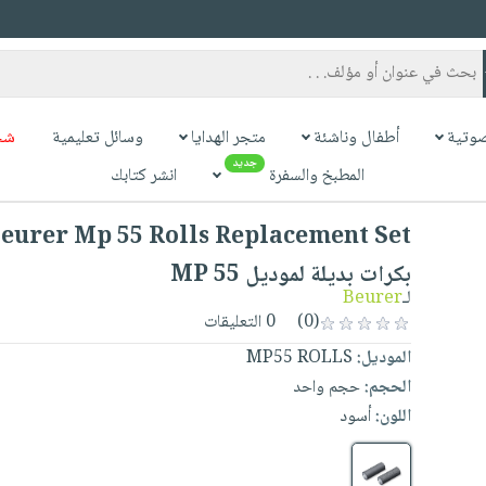
وتية
أطفال وناشئة
متجر الهدايا
وسائل تعليمية
شح
جديد
المطبخ والسفرة
انشر كتابك
بكرات بديلة لموديل MP 55
لـ
Beurer
(0)
0 التعليقات
الموديل:
MP55 ROLLS
الحجم:
حجم واحد
اللون:
أسود