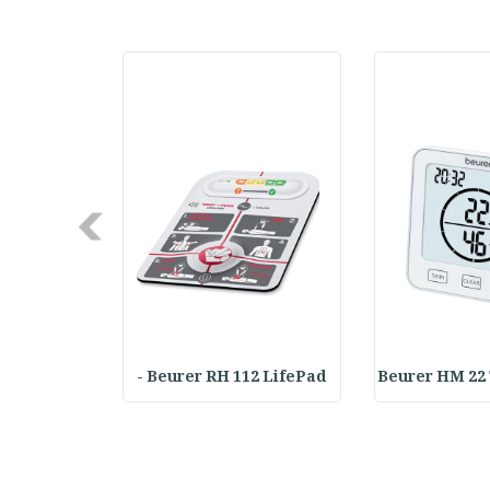
Next
Achilles T
Beurer RH 112 LifePad -
Beurer HM 22