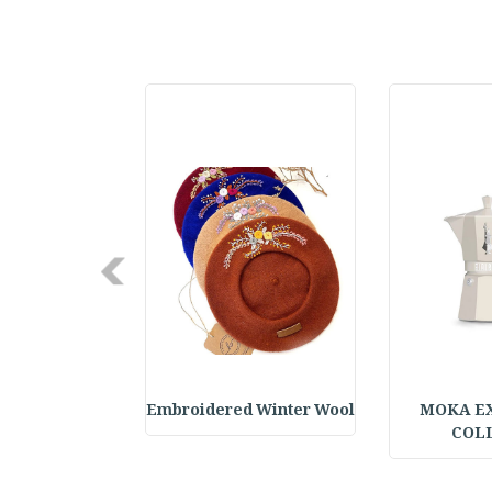
Next
elf Daily Pla
Embroidered Winter Wool
MOKA E
COL