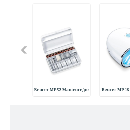
Next
Rasps Repl
Beurer MP52 Manicure/pe
Beurer MP48 