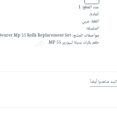
عدد القطع:
1
المادة:
اللغة:
عربي
السلسلة:
مواصفات المنتج:
Set
Replacement
Rolls
55
Mp
Beurer
طقم
بكرات
بديلة
لبيورير
55.
MP
البند شاهدوا أيضاً