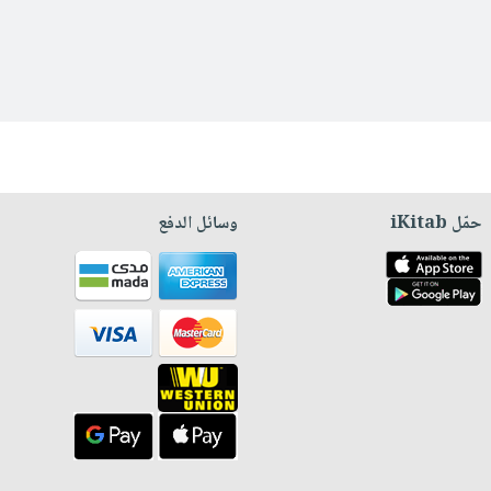
حمّل iKitab
وسائل الدفع