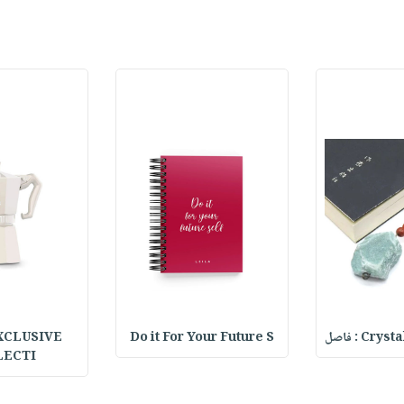
C : فاصل
Do it For Your Future S
XCLUSIVE
LECTI