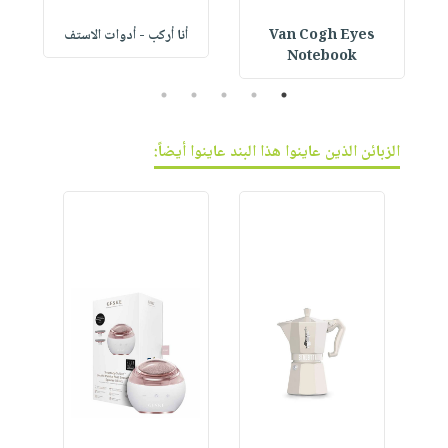
Van Cogh Eyes
أنا أركب - أدوات الاستف
 1
Notebook
5
4
3
2
1
الزبائن الذين عاينوا هذا البند عاينوا أيضاً: