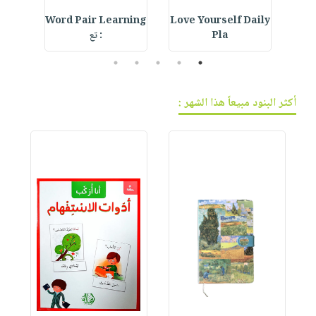
ur
Word Pair Learning
Love Yourself Daily
Crystal Bookmark :
Pla
: تع
5
4
3
2
1
أكثر البنود مبيعاً هذا الشهر :