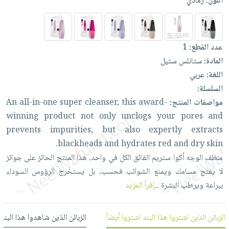
اللون:
رمادي
العناية
الأكثر
شحن
أدوات
بالأسنان
مبيعاً
مجاني
المائدة
الحمية
العودة
بنود
الأوعية
عدد القطع:
1
والتغذية
للمدارس
مختارة
والتخزين
اشتراكات
المادة:
ستانلس ستيل
اكسسوارات
أدوات
اللغة:
عربي
كتب
كل
بحث
المطبخ
السلسلة:
الاشتراكات
اكسسوارات
متقدم
مواصفات المنتج:
award-
this
cleanser,
super
all-in-one
An
منزلية
صندوق
winning
product
not
only
unclogs
your
pores
and
القراءة
اكسسوارات
prevents
impurities,
but
also
expertly
extracts
نيل
iKitab
ملابس
blackheads
and
hydrates
red
and
dry
skin.
وفرات
بلا
مطرزات
منظف
الوجه
أكوا
ستريم
الفائق
الكل
في
واحد،
هذا
المنتج
الحائز
على
جوائز
حدود
عن
لا
يفتح
مسامك
ويمنع
الشوائب
فحسب،
بل
يستخرج
الرؤوس
السوداء
حقائب
حسابك
الشركة
ببراعة
ويرطب
البشرة
...
إقرأ المزيد
حلي
لائحة
سياسة
عناية
الأمنيات
الشركة
بالذات
الزبائن الذين اشتروا هذا البند اشتروا أيضاً
الزبائن الذين شاهدوا هذا البند