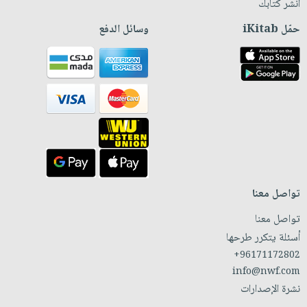
انشر كتابك
حمّل iKitab
وسائل الدفع
تواصل معنا
تواصل معنا
أسئلة يتكرر طرحها
+96171172802
info@nwf.com
نشرة الإصدارات