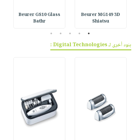
Beurer GS10 Glass
Beurer MG149 3D
Bathr
Shiatsu
5
4
3
2
1
بنود أخرى لـ Digital Technologies :