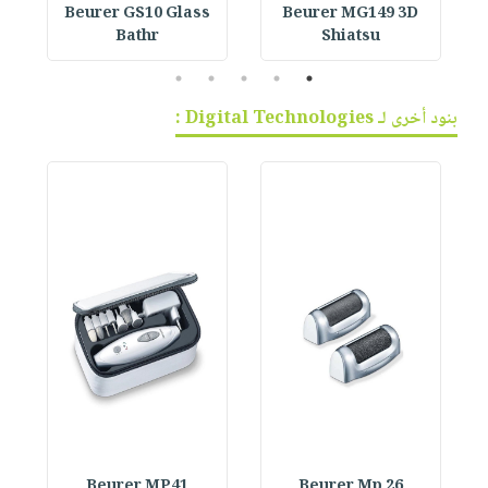
Beurer GS10 Glass
Beurer MG149 3D
Bathr
Shiatsu
5
4
3
2
1
بنود أخرى لـ Digital Technologies :
Beurer MP41
Beurer Mp 26