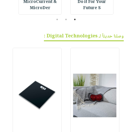
لمصط
Do it For Your
MicroCurrent &
Cool
MicroDer
Future S
3
2
1
وصلنا حديثاً لـ Digital Technologies :