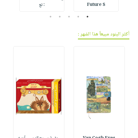
Future S
: تع
l
5
4
3
2
1
أكثر البنود مبيعاً هذا الشهر :