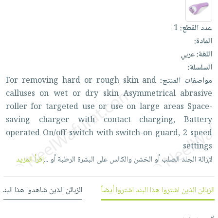
العناية
الأكثر
شحن
أدوات
بالأسنان
مبيعاً
مجاني
المائدة
عدد القطع:
1
الحمية
العودة
بنود
الأوعية
المادة:
والتغذية
للمدارس
مختارة
والتخزين
اللغة:
عربي
اشتراكات
اكسسوارات
السلسلة:
أدوات
كتب
كل
بحث
مواصفات المنتج:
and
skin
rough
or
hard
removing
For
المطبخ
الاشتراكات
اكسسوارات
متقدم
calluses
on
wet
or
dry
skin
Asymmetrical
abrasive
منزلية
صندوق
roller
for
targeted
use
or
use
on
large
areas
Space-
القراءة
اكسسوارات
saving
charger
with
contact
charging,
Battery
نيل
iKitab
operated
On/off
switch
with
switch-on
guard,
2
speed
ملابس
وفرات
بلا
settings
مطرزات
حدود
لإزالة
الجلد
الصلب
أو
الخشن
والكالس
على
البشرة
الرطبة
أو
...
إقرأ المزيد
عن
حقائب
حسابك
الشركة
حلي
لائحة
سياسة
الزبائن الذين اشتروا هذا البند اشتروا أيضاً
الزبائن الذين شاهدوا هذا البند
عناية
الأمنيات
الشركة
بالذات