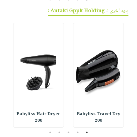
بنود أخرى لـ Antaki Gppk Holding :
r
Babyliss Hair Dryer
Babyliss Travel Dry
200
200
5
4
3
2
1