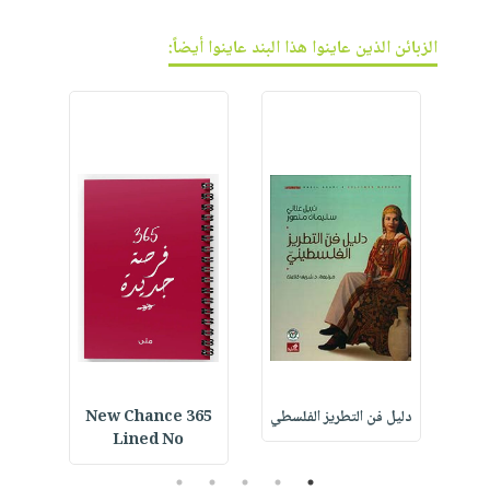
الزبائن الذين عاينوا هذا البند عاينوا أيضاً:
Ara
دليل فن التطريز الفلسطي
365 New Chance
Daily
Lined No
5
4
3
2
1