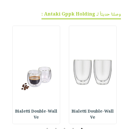
وصلنا حديثاً لـ Antaki Gppk Holding :
Bialetti Double-Wall
Bialetti Double-Wall
B
Ve
Ve
5
4
3
2
1