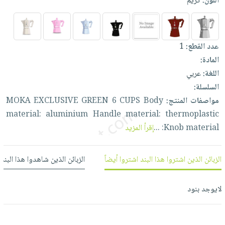
اللون:
كريم
العناية
الأكثر
شحن
أدوات
بالأسنان
مبيعاً
مجاني
المائدة
الحمية
العودة
بنود
الأوعية
عدد القطع:
1
والتغذية
للمدارس
مختارة
والتخزين
اشتراكات
المادة:
اكسسوارات
أدوات
اللغة:
عربي
كتب
كل
بحث
المطبخ
السلسلة:
الاشتراكات
اكسسوارات
متقدم
مواصفات المنتج:
Body
CUPS
6
GREEN
EXCLUSIVE
MOKA
منزلية
صندوق
material:
aluminium
Handle
material:
thermoplastic
القراءة
اكسسوارات
material:
Knob
...
إقرأ المزيد
نيل
iKitab
ملابس
وفرات
بلا
مطرزات
الزبائن الذين اشتروا هذا البند اشتروا أيضاً
الزبائن الذين شاهدوا هذا البند
حدود
عن
حقائب
حسابك
الشركة
حلي
لايوجد بنود
لائحة
سياسة
عناية
الأمنيات
الشركة
بالذات