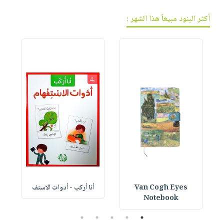
أكثر البنود مبيعاً هذا الشهر :
Van Cogh Eyes
أنا أركب - أدوات الاستف
 1
Notebook
5
4
3
2
1