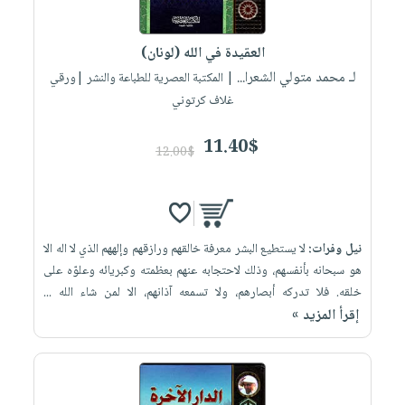
العقيدة في الله (لونان)
لـ محمد متولي الشعرا...
| المكتبة العصرية للطباعة والنشر |ورقي
غلاف كرتوني
11.40$
12.00$
نيل وفرات:
لا يستطيع البشر معرفة خالقهم ورازقهم وإلههم الذي لا اله الا
هو سبحانه بأنفسهم، وذلك لاحتجابه عنهم بعظمته وكبريائه وعلوّه على
خلقه. فلا تدركه أبصارهم، ولا تسمعه آذانهم، الا لمن شاء الله ...
إقرأ المزيد »