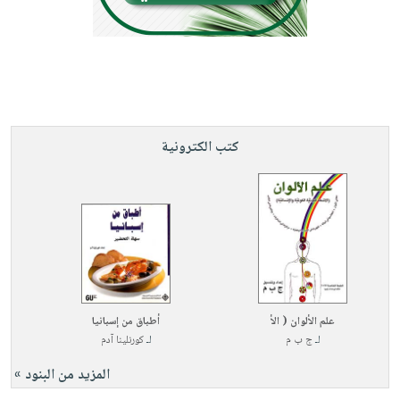
كتب الكترونية
علم الألوان ( الأ
أطباق من إسبانيا
لـ
ج ب م
لـ
كورنلينا آدم
المزيد من البنود »