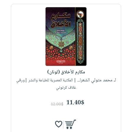
مكارم الأخلاق (لونان)
لـ محمد متولي الشعرا...
| المكتبة العصرية للطباعة والنشر |ورقي
غلاف كرتوني
11.40$
12.00$