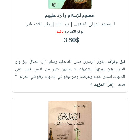
إختياراتنا
تعليمية
أسئلة
إختياراتنا
المواضيع
iKitab
يتكرر
خصوم الإسلام والرد عليهم
كتب
بلا
الأكثر
طرحها
لـ محمد متولي الشعرا...
أكاديمية
| دار القلم |ورقي غلاف عادي
الصحة
حدود
مبيعاً
تحميل
توفر الكتاب:
نافـد
والعناية
صندوق
أسئلة
إختياراتنا
masmu3
3.50$
الشخصية
القراءة
يتكرر
وسائل
على
جديد
English
طرحها
تعليمية
Android
books
نيل وفرات:
يقول الرسول صلى الله عليه وسلم: "إن الحلال بيّنٌ وإن
الكل
تحميل
صندوق
تحميل
الحرام بيّنٌ وبينهما مشتبهات لا يعلمهن كثير من الناس، فمن اتقى
iKitab
أجهزة
القراءة
المطبخ
masmu3
الشبهات استبرأ لدينه وعرضه، ومن وقع في الشبهات وقع في الحرام..."
على
العناية
والسفرة
على
جوائز
إقرأ المزيد »
فمنه...
Android
جديد
الشخصية
Apple
تحميل
العناية
الكل
iKitab
وتصفيف
أواني
متجر
على
الشعر
الطهي
الهدايا
Apple
العناية
أدوات
بالجسم
أقسام
الخبز