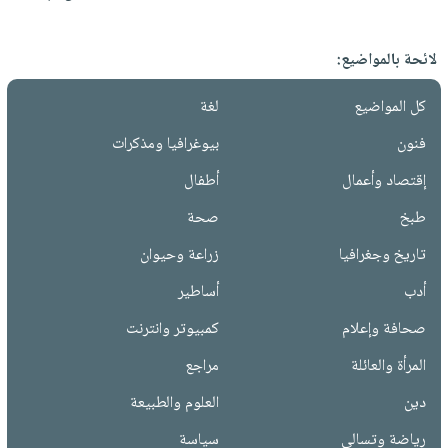
لائحة بالمواضيع:
كل المواضيع
لغة
فنون
بيوغرافيا ومذكرات
إقتصاد وأعمال
أطفال
طبخ
صحة
تاريخ وجغرافيا
زراعة وحيوان
أدب
أساطير
صحافة وإعلام
كمبيوتر وانترنت
المرأة والعائلة
مراجع
دين
العلوم والطبيعة
رياضة وتسالي
سياسة