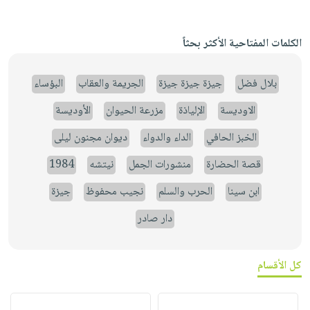
الكلمات المفتاحية الأكثر بحثاً
بلال فضل
جيزة جيزة جيزة
الجريمة والعقاب
البؤساء
الاوديسة
الإلياذة
مزرعة الحيوان
الأوديسة
الخبز الحافي
الداء والدواء
ديوان مجنون ليلى
قصة الحضارة
منشورات الجمل
نيتشه
1984
ابن سينا
الحرب والسلم
نجيب محفوظ
جيزة
دار صادر
كل الأقسام