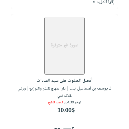
إقرأ المزيد »
صابون
فيديوهات
عربة
أطفال
أسئلة
التسوق
مناسبات
يتكرر
طرحها
نشرة
الإصدارات
خدمات
نيل
وفرات
انشر
كتابك
تواصل
أفضل الصلوت على سيد السادات
معنا
لـ يوسف بن اسماعيل ب...
| دار المنهاج للنشر والتوزيع |ورقي
غلاف فني
توفر الكتاب:
تحت الطبع
10.00$