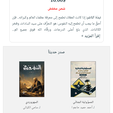
16.00$
شحن مخفض
نبذة الناشر:
إذا كانت العقلاء تطمح إلى معرفة عظماء العالم وكبراته.. فإن
أحقَّ ما يجب أن تطمح إليه النفوس: هو التعرُّف على سيد السادات، وفخر
الكائنات، الذي بلغ أعلى الدرجات، ورقَّاه الله فوق جميع الم...
إقرأ المزيد »
صدر حديثاً
المسؤولية الجنائي
السهروردي
لـ
أحمد حميد حاجم ا
لـ
سامي الكيالي