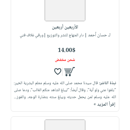
الأربعين أربعين
لـ حسان أحمد
| دار المنهاج للنشر والتوزيع |ورقي غلاف فني
14.00$
شحن مخفض
نبذة الناشر:
قال سيدنا محمد صلى الله عليه وسلم معلم البشرية الخير:
"بلغوا عني ولو آية"، وقال أيضاً: "ليبلغ الشاهد منكم الغائب"، ودعا صلى
الله عليه وسلم لمن يحمل حديثه ويبلغ سنته بنضارة الوجه، والفوز...
إقرأ المزيد »