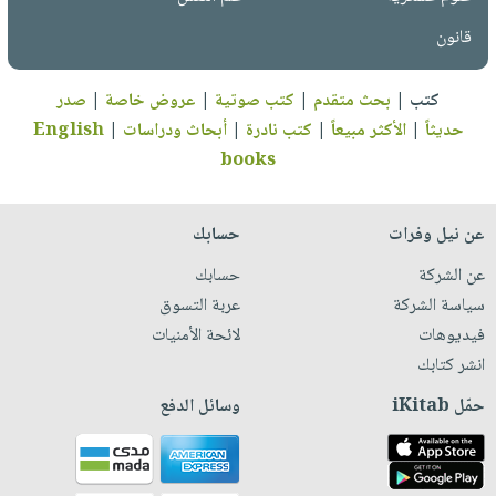
قانون
كتب
|
بحث متقدم
|
كتب صوتية
|
عروض خاصة
|
صدر
حديثاً
|
الأكثر مبيعاً
|
كتب نادرة
|
أبحاث ودراسات
|
English
books
عن نيل وفرات
حسابك
عن الشركة
حسابك
سياسة الشركة
عربة التسوق
فيديوهات
لائحة الأمنيات
انشر كتابك
حمّل iKitab
وسائل الدفع