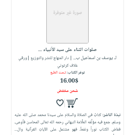
العناية
الأكثر
شحن
أدوات
بالأسنان
مبيعاً
مجاني
المائدة
الحمية
العودة
بنود
الأوعية
والتغذية
للمدارس
مختارة
والتخزين
اشتراكات
اكسسوارات
أدوات
كتب
كل
بحث
صلوات الثناء على سيد الأنبياء ...
المطبخ
الاشتراكات
اكسسوارات
متقدم
لـ يوسف بن اسماعيل ب...
| دار المنهاج للنشر والتوزيع |ورقي
منزلية
صندوق
غلاف كرتوني
القراءة
توفر الكتاب:
تحت الطبع
اكسسوارات
16.00$
iKitab
ملابس
نيل
بلا
شحن مخفض
مطرزات
وفرات
حدود
حقائب
عن
حسابك
حلي
الشركة
نبذة الناشر:
كتابٌ في الصلاة والسلام على سيدنا محمد صلى الله عليه
عناية
لائحة
سياسة
وسلم، جمع فيه مؤلِّفه العلَّامة النبهاني رحمه الله تعالى المحاسن فأوعى،
بالذات
الأمنيات
ففاض الكتاب نوراً ونفعاً، فهو مشتمل على الآياتِ القرآنية وال...
الشركة