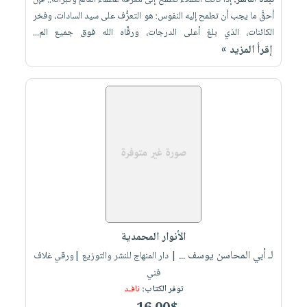
نبذة الناشر:
إذا كانت العقلاء تطمح إلى معرفة عظماء العالم وكبراته.. فإن
أحقَّ ما يجب أن تطمح إليه النفوس: هو التعرُّف على سيد السادات، وفخر
الكائنات، الذي بلغ أعلى الدرجات، ورقَّاه الله فوق جميع الم...
إقرأ المزيد »
الأنوار المحمدية
لـ أبي المحاسن يوسف ...
| دار المنهاج للنشر والتوزيع |ورقي غلاف
فني
توفر الكتاب:
نافـد