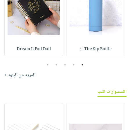
The Sip Bottle : ز
Dream It Foil Dail
5
4
3
2
1
المزيد من البنود »
اكسسوارات كتب