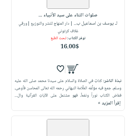
إختياراتنا
تعليمية
أسئلة
إختياراتنا
المواضيع
iKitab
يتكرر
صلوات الثناء على سيد الأنبياء ...
كتب
بلا
الأكثر
طرحها
لـ يوسف بن اسماعيل ب...
أكاديمية
| دار المنهاج للنشر والتوزيع |ورقي
الصحة
حدود
مبيعاً
تحميل
غلاف كرتوني
والعناية
صندوق
أسئلة
إختياراتنا
masmu3
توفر الكتاب:
تحت الطبع
الشخصية
القراءة
يتكرر
وسائل
16.00$
على
جديد
English
طرحها
تعليمية
Android
books
الكل
تحميل
صندوق
تحميل
iKitab
أجهزة
القراءة
المطبخ
masmu3
على
العناية
والسفرة
على
جوائز
نبذة الناشر:
كتابٌ في الصلاة والسلام على سيدنا محمد صلى الله عليه
Android
جديد
الشخصية
Apple
وسلم، جمع فيه مؤلِّفه العلَّامة النبهاني رحمه الله تعالى المحاسن فأوعى،
تحميل
العناية
ففاض الكتاب نوراً ونفعاً، فهو مشتمل على الآياتِ القرآنية وال...
الكل
إقرأ المزيد »
iKitab
وتصفيف
أواني
متجر
على
الشعر
الطهي
الهدايا
Apple
العناية
أدوات
بالجسم
أقسام
الخبز