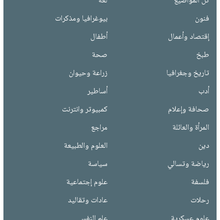
كل المواضيع
لغة
فنون
بيوغرافيا ومذكرات
إقتصاد وأعمال
أطفال
طبخ
صحة
تاريخ وجغرافيا
زراعة وحيوان
أدب
أساطير
صحافة وإعلام
كمبيوتر وانترنت
المرأة والعائلة
مراجع
دين
العلوم والطبيعة
رياضة وتسالي
سياسة
فلسفة
علوم إجتماعية
رحلات
عادات وتقاليد
علوم عسكرية
علم النفس