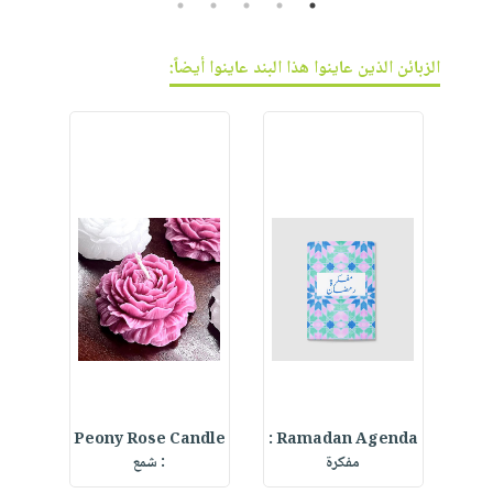
5
4
3
2
1
الزبائن الذين عاينوا هذا البند عاينوا أيضاً:
d
Peony Rose Candle
Ramadan Agenda :
S
مفكرة
: شمع
t