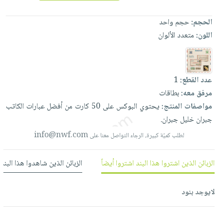
العناية
الأكثر
شحن
أدوات
بالأسنان
مبيعاً
مجاني
الحجم:
حجم واحد
المائدة
الحمية
العودة
اللون:
متعدد الألوان
بنود
الأوعية
والتغذية
للمدارس
مختارة
والتخزين
اشتراكات
اكسسوارات
أدوات
كتب
كل
بحث
عدد القطع:
1
المطبخ
الاشتراكات
اكسسوارات
متقدم
مرفق معه:
بطاقات
منزلية
صندوق
مواصفات المنتج:
يحتوي
البوكس
على
50
كارت
من
أفضل
عبارات
الكاتب
القراءة
اكسسوارات
جبران
خليل
جبران.
نيل
iKitab
ملابس
info@nwf.com
لطلب كميّة كبيرة، الرجاء التواصل معنا على
وفرات
بلا
مطرزات
حدود
عن
الزبائن الذين اشتروا هذا البند اشتروا أيضاً
الزبائن الذين شاهدوا هذا البند
حقائب
حسابك
الشركة
حلي
لائحة
سياسة
لايوجد بنود
عناية
الأمنيات
الشركة
بالذات