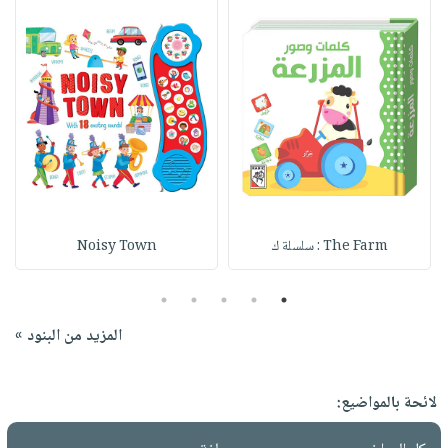
The Farm : سلسلة ك
Noisy Town
5
4
3
2
1
المزيد من البنود »
لائحة بالمواضيع: