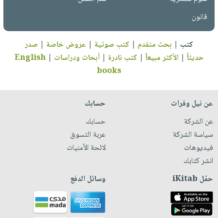
قانون
كتب
|
بحث متقدم
|
كتب صوتية
|
عروض خاصة
|
صدر
حديثاً
|
الأكثر مبيعاً
|
كتب نادرة
|
أبحاث ودراسات
|
English
books
عن نيل وفرات
حسابك
عن الشركة
حسابك
سياسة الشركة
عربة التسوق
فيديوهات
لائحة الأمنيات
انشر كتابك
حمّل iKitab
وسائل الدفع