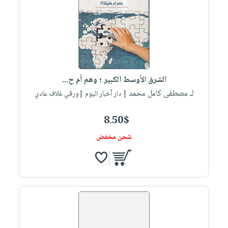
صابون
فيديوهات
عربة
أطفال
أسئلة
التسوق
مناسبات
يتكرر
طرحها
نشرة
الإصدارات
خدمات
الشرق الأوسط الكبير ؛ وهم أم ح...
نيل
لـ مصطفى كامل محمد
| دار أخبار اليوم |ورقي غلاف عادي
وفرات
انشر
8.50$
كتابك
شحن مخفض
تواصل
معنا