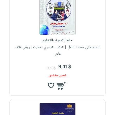
حلم التنمية بالتعليم
لـ مصطفى محمد كامل
| المكتب المصري الحديث |ورقي غلاف
عادي
9.41$
9.50$
شحن مخفض