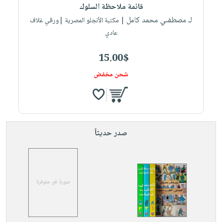
قائمة ملاحظة السلوك
لـ مصطفىي محمد كامل
| مكتبة الأنجلو المصرية |ورقي غلاف
عادي
15.00$
شحن مخفض
صدر حديثاً