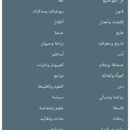
كل المواضيع
لغة
فنون
بيوغرافيا ومذكرات
إقتصاد وأعمال
أطفال
طبخ
صحة
تاريخ وجغرافيا
زراعة وحيوان
أدب
أساطير
صحافة وإعلام
كمبيوتر وانترنت
المرأة والعائلة
مراجع
دين
العلوم والطبيعة
رياضة وتسالي
سياسة
فلسفة
علوم إجتماعية
رحلات
عادات وتقاليد
علوم عسكرية
علم النفس