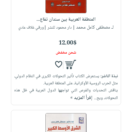
العناية
الأكثر
شحن
أدوات
بالأسنان
مبيعاً
مجاني
المائدة
المنطقة العربية بين سندان تفاع...
الحمية
العودة
بنود
الأوعية
لـ مصطفى كامل محمد
| دار محمود للنشر |ورقي غلاف عادي
والتغذية
للمدارس
مختارة
والتخزين
اشتراكات
اكسسوارات
أدوات
12.00$
كتب
كل
بحث
المطبخ
شحن مخفض
الاشتراكات
اكسسوارات
متقدم
منزلية
صندوق
القراءة
اكسسوارات
نبذة الناشر:
يستعرض الكتاب تأثير التحولات الكبرى في النظام الدولي،
iKitab
ملابس
نيل
مثل الحرب الروسية الأوكرانية، على المنطقة العربية.
بلا
مطرزات
يناقش التحديات والفرص التي تواجهها الدول العربية في ظل هذه
وفرات
حدود
إقرأ المزيد »
التحولات، ويح...
حقائب
عن
حسابك
حلي
الشركة
عناية
لائحة
سياسة
بالذات
الأمنيات
الشركة