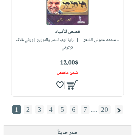
قصص الأنبياء
لـ محمد متولى الشعرا...
| الراية توب للنشر والتوزيع |ورقي غلاف
كرتوني
12.00$
شحن مخفض
1
2
3
4
5
6
7
....
20
صدر حديثاً