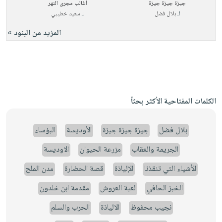
جيزة جيزة جيزة
أغالب مجرى النهر
لـ
بلال فضل
لـ
سعيد خطيبي
المزيد من البنود »
الكلمات المفتاحية الأكثر بحثاً
بلال فضل
جيزة جيزة جيزة
الأوديسة
البؤساء
الجريمة والعقاب
مزرعة الحيوان
الاوديسة
الأشياء التي تنقذنا
الإلياذة
قصة الحضارة
مدن الملح
الخبز الحافي
لعبة العروش
مقدمة ابن خلدون
نجيب محفوظ
الالياذة
الحرب والسلم