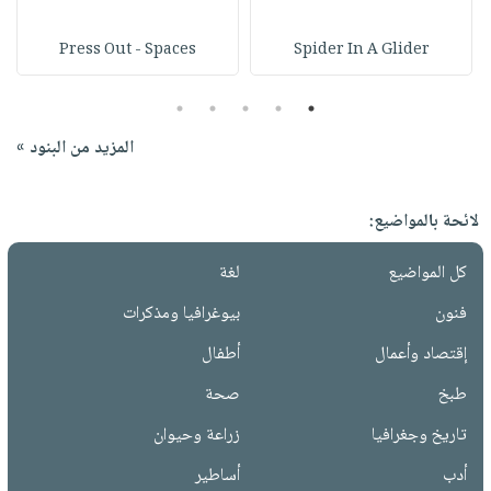
Press Out - Spaces
Spider In A Glider
5
4
3
2
1
المزيد من البنود »
لائحة بالمواضيع:
كل المواضيع
لغة
فنون
بيوغرافيا ومذكرات
إقتصاد وأعمال
أطفال
طبخ
صحة
تاريخ وجغرافيا
زراعة وحيوان
أدب
أساطير