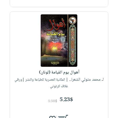
أهوال يوم القيامة (لونان)
لـ محمد متولي الشعرا...
| المكتبة العصرية للطباعة والنشر |ورقي
غلاف كرتوني
5.23$
5.50$