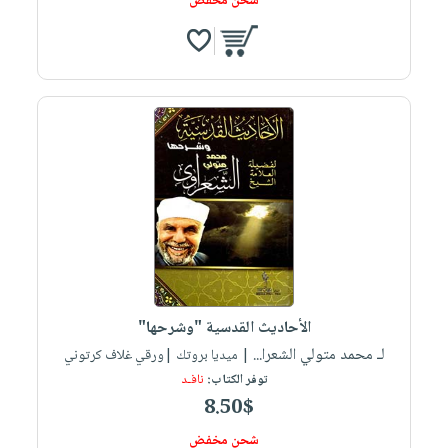
شحن مخفض
الأحاديث القدسية "وشرحها"
لـ محمد متولي الشعرا...
| ميديا بروتك |ورقي غلاف كرتوني
توفر الكتاب:
نافـد
8.50$
شحن مخفض