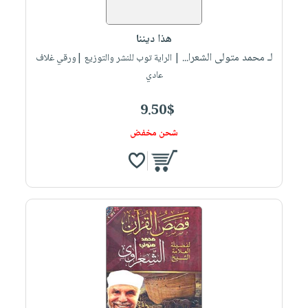
هذا ديننا
لـ محمد متولى الشعرا...
| الراية توب للنشر والتوزيع |ورقي غلاف
عادي
9.50$
شحن مخفض