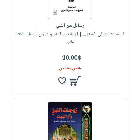
صابون
فيديوهات
عربة
أطفال
أسئلة
التسوق
مناسبات
يتكرر
رسائل من النبي
طرحها
نشرة
لـ محمد متولي الشعرا...
| الراية توب للنشر والتوزيع |ورقي غلاف
الإصدارات
خدمات
عادي
نيل
10.00$
وفرات
انشر
شحن مخفض
كتابك
تواصل
معنا