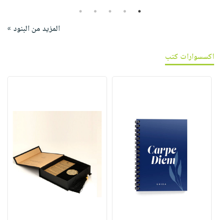
5
4
3
2
1
المزيد من البنود »
اكسسوارات كتب