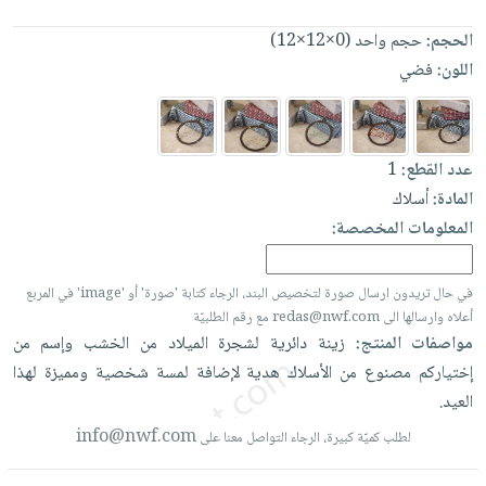
العناية
الأكثر
شحن
أدوات
الحجم:
حجم واحد (0×12×12)
بالأسنان
مبيعاً
مجاني
المائدة
اللون:
فضي
الحمية
العودة
بنود
الأوعية
والتغذية
للمدارس
مختارة
والتخزين
اشتراكات
اكسسوارات
أدوات
كتب
كل
عدد القطع:
1
بحث
المطبخ
الاشتراكات
المادة:
أسلاك
اكسسوارات
متقدم
المعلومات المخصصة:
منزلية
صندوق
القراءة
اكسسوارات
نيل
iKitab
في حال تريدون ارسال صورة لتخصيص البند، الرجاء كتابة 'صورة' أو 'image' في المربع
ملابس
وفرات
أعلاه وارسالها الى redas@nwf.com مع رقم الطلبيّة
بلا
مطرزات
مواصفات المنتج:
زينة
دائرية
لشجرة
الميلاد
من
الخشب
وإسم
من
حدود
عن
حقائب
حسابك
إختياركم
مصنوع
من
الأسلاك
هدية
لإضافة
لمسة
شخصية
ومميزة
لهذا
الشركة
حلي
العيد.
لائحة
سياسة
عناية
info@nwf.com
لطلب كميّة كبيرة، الرجاء التواصل معنا على
الأمنيات
الشركة
بالذات