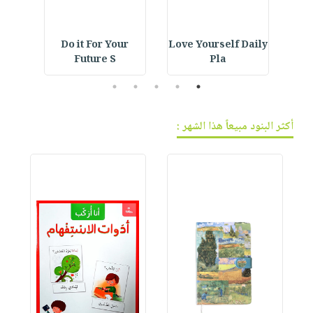
ning
Do it For Your
Love Yourself Daily
E
Future S
Pla
5
4
3
2
1
أكثر البنود مبيعاً هذا الشهر :