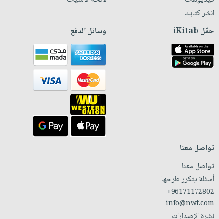
فيديوهات
لائحة الأمنيات
انشر كتابك
حمّل iKitab
وسائل الدفع
تواصل معنا
تواصل معنا
أسئلة يتكرر طرحها
+96171172802
info@nwf.com
نشرة الإصدارات