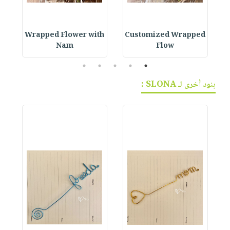
h
Wrapped Flower with
Customized Wrapped
Nam
Flow
5
4
3
2
1
بنود أخرى لـ SLONA :