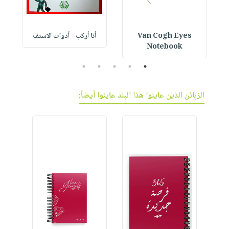
Van Cogh Eyes
أنا أركب - أدوات الاستف
 1
Notebook
5
4
3
2
1
الزبائن الذين عاينوا هذا البند عاينوا أيضاً: