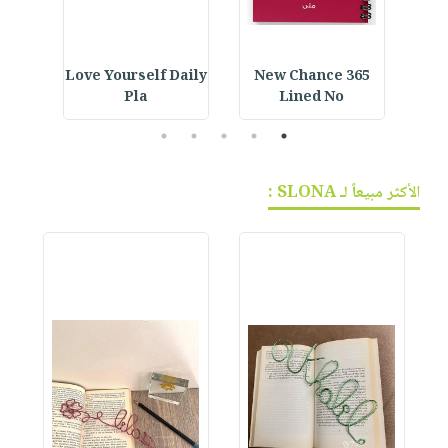
ined
Love Yourself Daily
365 New Chance
Ara
Pla
Lined No
5
4
3
2
1
الأكثر مبيعاً لـ SLONA :