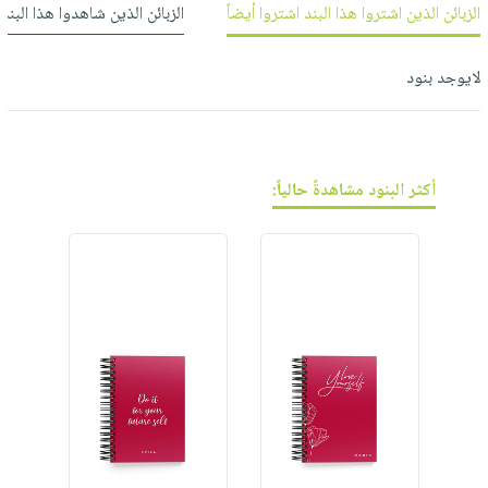
فيديوهات
صابون
الزبائن الذين اشتروا هذا البند اشتروا أيضاً
الزبائن الذين شاهدوا هذا البند
عربة
أسئلة
التسوق
أطفال
يتكرر
مناسبات
لايوجد بنود
طرحها
نشرة
الإصدارات
خدمات
نيل
وفرات
أكثر البنود مشاهدةً حالياً:
انشر
كتابك
تواصل
معنا