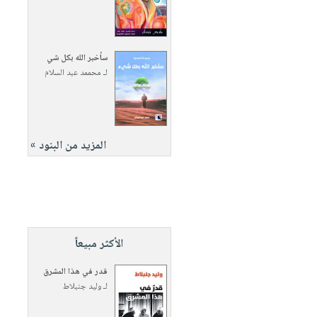
سأخبر الله بكل شي
لـ
محممد عبد السلام
المزيد من البنود »
الأكثر مبيعاً
قدر في هذا المشرق
لـ
وليد جنبلاط