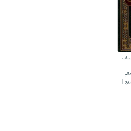
نساب
الم
زيع |