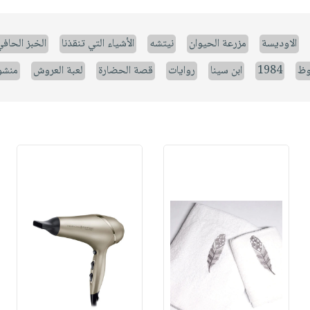
الاوديسة
مزرعة الحيوان
نيتشه
الأشياء التي تنقذنا
الخبز الحاف
وظ
1984
ابن سينا
روايات
قصة الحضارة
لعبة العروش
منشو