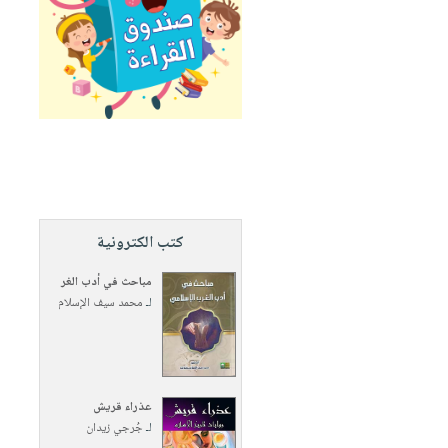
كتب الكترونية
مباحث في أدب الغر
لـ
محمد سيف الإسلام
عذراء قريش
لـ
جُرجي زيدان