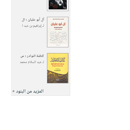
آل أبو عليان ؛ ال
لـ
إبراهيم بن عبد ا
كناشة النوادر ؛ س
لـ
عبد السلام محمد
المزيد من البنود »