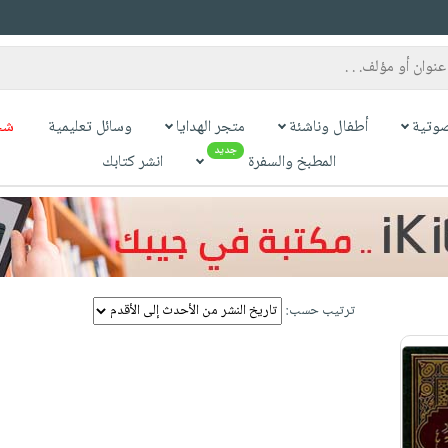
وتية
أطفال وناشئة
متجر الهدايا
وسائل تعليمية
شح
جديد
المطبخ والسفرة
انشر كتابك
ترتيب حسب: