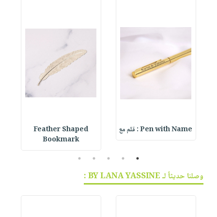
Pen with Name : قلم مع
Feather Shaped
 &
Bookmark
5
4
3
2
1
وصلنا حديثاً لـ BY LANA YASSINE :