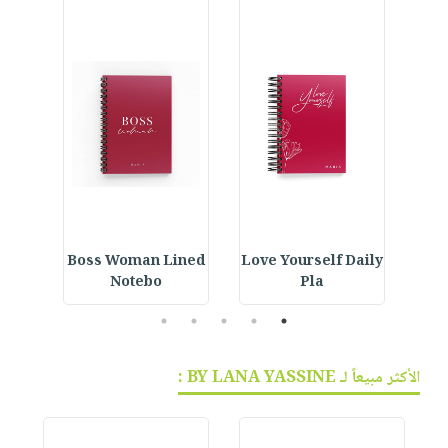
ur
Boss Woman Lined
Love Yourself Daily
Notebo
Pla
5
4
3
2
1
الأكثر مبيعاً لـ BY LANA YASSINE :