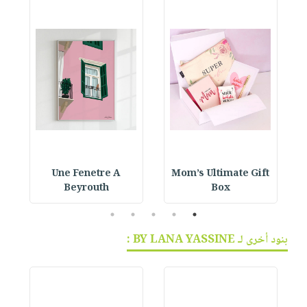
Une Fenetre A
Mom’s Ultimate Gift
Beyrouth
Box
5
4
3
2
1
بنود أخرى لـ BY LANA YASSINE :