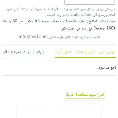
فيديوهات
صابون
عربة
أسئلة
في حال تريدون ارسال صورة لتخصيص البند، الرجاء كتابة 'صورة' أو 'image' في المربع
التسوق
أطفال
يتكرر
أعلاه وارسالها الى redas@nwf.com مع رقم الطلبيّة
مناسبات
مواصفات المنتج:
دفتر
ملاحظات
مخطط
حجم
A5
مكوّن
من
80
ورقة
طرحها
نشرة
(160
صفحة)
مع
إسم
من
إختياركم.
الإصدارات
خدمات
info@nwf.com
لطلب كميّة كبيرة، الرجاء التواصل معنا على
نيل
وفرات
الزبائن الذين اشتروا هذا البند اشتروا أيضاً
الزبائن الذين شاهدوا هذا البند
انشر
كتابك
لايوجد بنود
تواصل
معنا
أكثر البنود مشاهدةً حالياً: