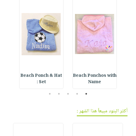
r
Beach Ponch & Hat
Beach Ponchos with
E
Set :
Name
5
4
3
2
1
أكثر البنود مبيعاً هذا الشهر :