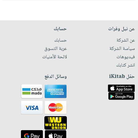
عن نيل وفرات
حسابك
عن الشركة
حسابك
سياسة الشركة
عربة التسوق
فيديوهات
لائحة الأمنيات
انشر كتابك
حمّل iKitab
وسائل الدفع