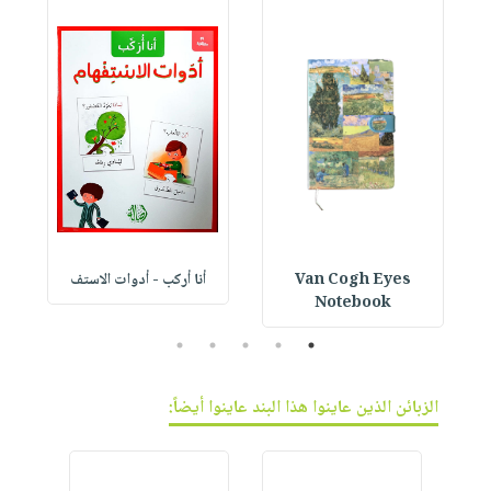
Van Cogh Eyes
أنا أركب - أدوات الاستف
 1
Notebook
5
4
3
2
1
الزبائن الذين عاينوا هذا البند عاينوا أيضاً: