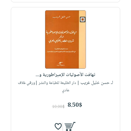
صابون
فيديوهات
عربة
أطفال
أسئلة
التسوق
مناسبات
يتكرر
طرحها
نشرة
الإصدارات
خدمات
نيل
وفرات
انشر
كتابك
تهافت الأصوليات الإمبراطورية و...
تواصل
لـ حسن خليل غريب
| دار الطليعة للطباعة والنشر |ورقي غلاف
معنا
عادي
8.50$
10.00$