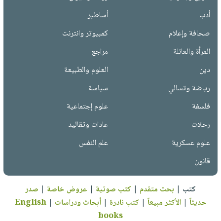
أدب
أساطير
صحافة وإعلام
كمبيوتر وانترنت
المرأة والعائلة
مراجع
دين
العلوم والطبيعة
رياضة وتسالي
سياسة
فلسفة
علوم إجتماعية
رحلات
عادات وتقاليد
علوم عسكرية
علم النفس
قانون
كتب
|
بحث متقدم
|
كتب صوتية
|
عروض خاصة
|
صدر
حديثاً
|
الأكثر مبيعاً
|
كتب نادرة
|
أبحاث ودراسات
|
English
books