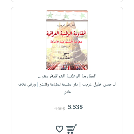
المقاومة الوطنية العراقية، معر...
لـ حسن خليل غريب
| دار الطليعة للطباعة والنشر |ورقي غلاف
عادي
5.53$
6.50$