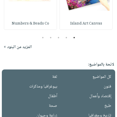
Numbers & Beads Co
Island Art Canvas
5
4
3
2
1
المزيد من البنود »
لائحة بالمواضيع:
كل المواضيع
لغة
فنون
بيوغرافيا ومذكرات
إقتصاد وأعمال
أطفال
طبخ
صحة
تاريخ وجغرافيا
زراعة وحيوان