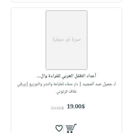
صابون
فيديوهات
عربة
أطفال
أسئلة
التسوق
مناسبات
يتكرر
طرحها
نشرة
الإصدارات
خدمات
نيل
وفرات
انشر
كتابك
أعداد الطفل العربي للقراءة وال...
تواصل
لـ جميل عبد المجيد
| دار صفاء للطباعة والنشر والتوزيع |ورقي
معنا
غلاف كرتوني
19.00$
20.00$