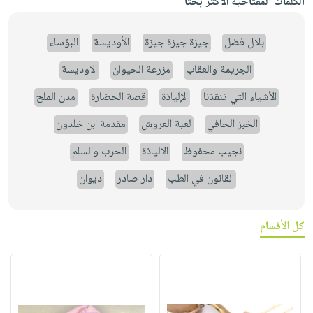
الكلمات المفتاحية الأكثر بحثاً
بلال فضل
جيزة جيزة جيزة
الأوديسة
البؤساء
الجريمة والعقاب
مزرعة الحيوان
الاوديسة
الأشياء التي تنقذنا
الإلياذة
قصة الحضارة
مدن الملح
الخبز الحافي
لعبة العروش
مقدمة ابن خلدون
نجيب محفوظ
الالياذة
الحرب والسلم
القانون في الطب
دار صادر
ديوان
كل الأقسام