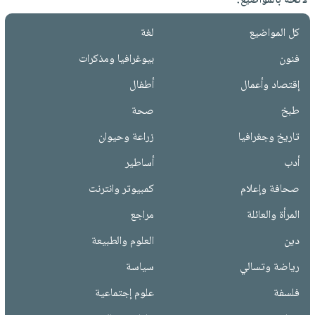
لائحة بالمواضيع:
كل المواضيع
لغة
فنون
بيوغرافيا ومذكرات
إقتصاد وأعمال
أطفال
طبخ
صحة
تاريخ وجغرافيا
زراعة وحيوان
أدب
أساطير
صحافة وإعلام
كمبيوتر وانترنت
المرأة والعائلة
مراجع
دين
العلوم والطبيعة
رياضة وتسالي
سياسة
فلسفة
علوم إجتماعية