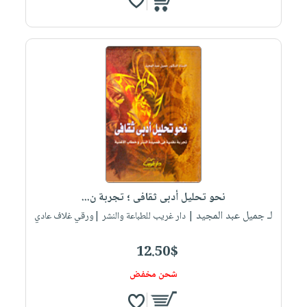
نحو تحليل أدبى ثقافى ؛ تجربة ن...
لـ جميل عبد المجيد
| دار غريب للطباعة والنشر |ورقي غلاف عادي
12.50$
شحن مخفض