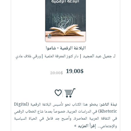
العناية
الأكثر
شحن
أدوات
بالأسنان
مبيعاً
مجاني
المائدة
الحمية
العودة
بنود
الأوعية
والتغذية
للمدارس
مختارة
والتخزين
اشتراكات
اكسسوارات
أدوات
كتب
كل
بحث
البلاغة الرقمية - شاموا
المطبخ
الاشتراكات
اكسسوارات
متقدم
لـ جميل عبد المجيد
| دار كنوز المعرفة العلمية |ورقي غلاف عادي
منزلية
صندوق
القراءة
19.00$
اكسسوارات
20.00$
iKitab
ملابس
نيل
بلا
مطرزات
وفرات
حدود
حقائب
عن
حسابك
نبذة الناشر:
يخطو هذا الكتاب نحو تأسيس البلاغة الرقمية (Digital
حلي
الشركة
Rhetoric) في الدراسات العربية، خصوصاً بعدما شاع الخطاب الرقمي
عناية
لائحة
سياسة
في الثقافة العربية المعاصرة، وأصبح جد فاعل في الحياة السياسية
بالذات
الأمنيات
إقرأ المزيد »
والإجتماعي...
الشركة