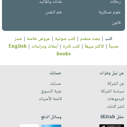
رحلات
عادات وتقاليد
علوم عسكرية
علم النفس
قانون
كتب
|
بحث متقدم
|
كتب صوتية
|
عروض خاصة
|
صدر
حديثاً
|
الأكثر مبيعاً
|
كتب نادرة
|
أبحاث ودراسات
|
English
books
عن نيل وفرات
حسابك
عن الشركة
حسابك
سياسة الشركة
عربة التسوق
فيديوهات
لائحة الأمنيات
انشر كتابك
حمّل iKitab
وسائل الدفع