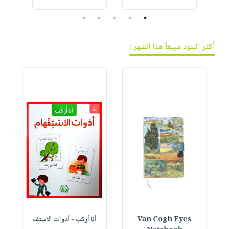
5
4
3
2
1
أكثر البنود مبيعاً هذا الشهر :
Van Cogh Eyes
أنا أركب - أدوات الاستف
 1