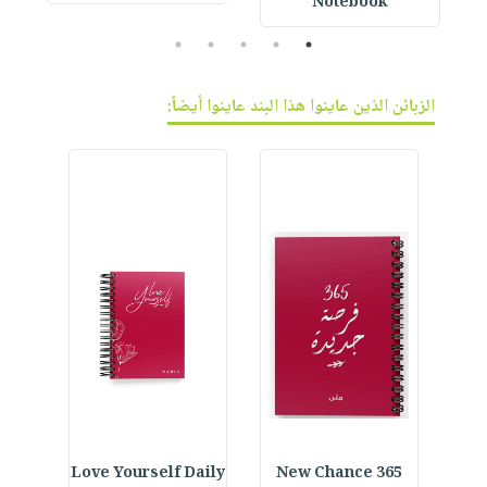
Notebook
5
4
3
2
1
الزبائن الذين عاينوا هذا البند عاينوا أيضاً:
ined
Love Yourself Daily
365 New Chance
Go For It Notebook :