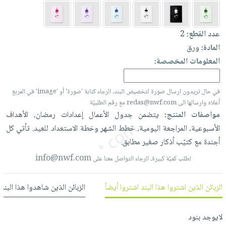
العناية
الأكثر
شحن
أدوات
بالأسنان
مبيعاً
مجاني
المائدة
عدد القطع:
2
الحمية
العودة
بنود
الأوعية
المادة:
ورق
والتغذية
للمدارس
مختارة
والتخزين
اشتراكات
المعلومات المخصصة:
اكسسوارات
أدوات
كتب
كل
بحث
المطبخ
الاشتراكات
في حال تريدون ارسال صورة لتخصيص البند، الرجاء كتابة 'صورة' أو 'image' في المربع
اكسسوارات
متقدم
أعلاه وارسالها الى redas@nwf.com مع رقم الطلبيّة
منزلية
صندوق
مواصفات المنتج:
يتضمن
جدول
الأعمال
إعدادات
رمضان،
الأهداف
القراءة
اكسسوارات
الأسبوعية،
المراجعة
اليومية،
خطط
الشهر
وخطة
الاستعداد
للعيد.
تأتي
كل
نيل
iKitab
ملابس
أجندة
مع
كتيّب
أذكار
صغير
مطابق.
وفرات
بلا
مطرزات
info@nwf.com
لطلب كميّة كبيرة، الرجاء التواصل معنا على
حدود
عن
حقائب
حسابك
الشركة
حلي
الزبائن الذين اشتروا هذا البند اشتروا أيضاً
الزبائن الذين شاهدوا هذا البند
لائحة
سياسة
عناية
الأمنيات
الشركة
بالذات
لايوجد بنود