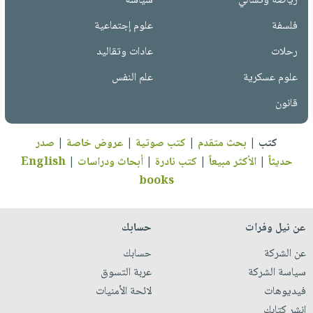
رياضة وتسالي
سياسة
فلسفة
علوم إجتماعية
رحلات
عادات وتقاليد
علوم عسكرية
علم النفس
قانون
كتب
|
بحث متقدم
|
كتب صوتية
|
عروض خاصة
|
صدر
حديثاً
|
الأكثر مبيعاً
|
كتب نادرة
|
أبحاث ودراسات
|
English
books
عن نيل وفرات
حسابك
عن الشركة
حسابك
سياسة الشركة
عربة التسوق
فيديوهات
لائحة الأمنيات
انشر كتابك