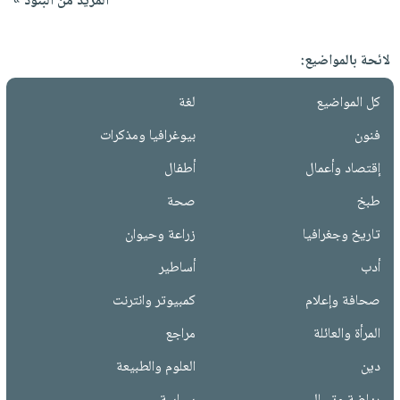
المزيد من البنود »
لائحة بالمواضيع:
كل المواضيع
لغة
فنون
بيوغرافيا ومذكرات
إقتصاد وأعمال
أطفال
طبخ
صحة
تاريخ وجغرافيا
زراعة وحيوان
أدب
أساطير
صحافة وإعلام
كمبيوتر وانترنت
المرأة والعائلة
مراجع
دين
العلوم والطبيعة