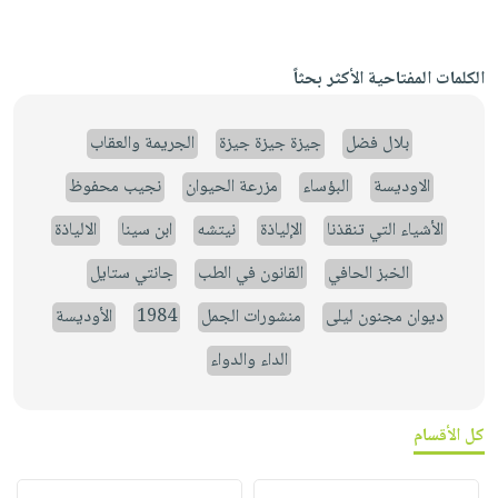
الكلمات المفتاحية الأكثر بحثاً
بلال فضل
جيزة جيزة جيزة
الجريمة والعقاب
الاوديسة
البؤساء
مزرعة الحيوان
نجيب محفوظ
الأشياء التي تنقذنا
الإلياذة
نيتشه
ابن سينا
الالياذة
الخبز الحافي
القانون في الطب
جانتي ستايل
ديوان مجنون ليلى
منشورات الجمل
1984
الأوديسة
الداء والدواء
كل الأقسام