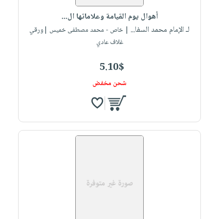
صابون
فيديوهات
عربة
أهوال يوم القيامة وعلاماتها ال...
أطفال
أسئلة
التسوق
لـ الإمام محمد السفا...
| خاص - محمد مصطفى خميس |ورقي
مناسبات
يتكرر
غلاف عادي
طرحها
نشرة
الإصدارات
خدمات
5.10$
نيل
شحن مخفض
وفرات
انشر
كتابك
تواصل
معنا