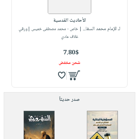
الأحاديث القدسية
لـ الإمام محمد السفا...
| خاص - محمد مصطفى خميس |ورقي
غلاف عادي
7.80$
شحن مخفض
صدر حديثاً