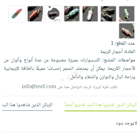
العناية
الأكثر
شحن
أدوات
بالأسنان
مبيعاً
مجاني
المائدة
الحمية
العودة
بنود
الأوعية
والتغذية
للمدارس
مختارة
والتخزين
اشتراكات
اكسسوارات
عدد القطع:
1
أدوات
كتب
كل
بحث
المادة:
أحجار كريمة
المطبخ
الاشتراكات
اكسسوارات
متقدم
مواصفات المنتج:
اكسسوارات
مميزة
مصنوعة
من
عدة
أنواع
وألوان
من
منزلية
صندوق
الأحجار
الكريمة.
يمكن
أن
يمنحك
الحجر
إحساسًا
عميقًا
بالطاقة
الإيجابية
القراءة
اكسسوارات
وراحة
البال
والتوازن
والشفاء
والتأمل.
نيل
iKitab
ملابس
info@nwf.com
لطلب كميّة كبيرة، الرجاء التواصل معنا على
وفرات
بلا
مطرزات
حدود
عن
حقائب
الزبائن الذين اشتروا هذا البند اشتروا أيضاً
الزبائن الذين شاهدوا هذا البند
حسابك
الشركة
حلي
لائحة
سياسة
لايوجد بنود
عناية
الأمنيات
الشركة
بالذات