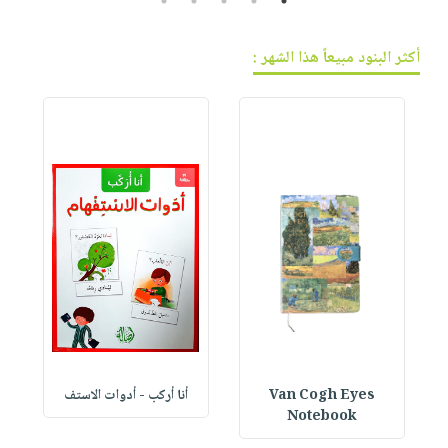
5
4
3
2
1
أكثر البنود مبيعاً هذا الشهر :
Van Cogh Eyes
أنا أركب - أدوات الاستف
 1
Notebook