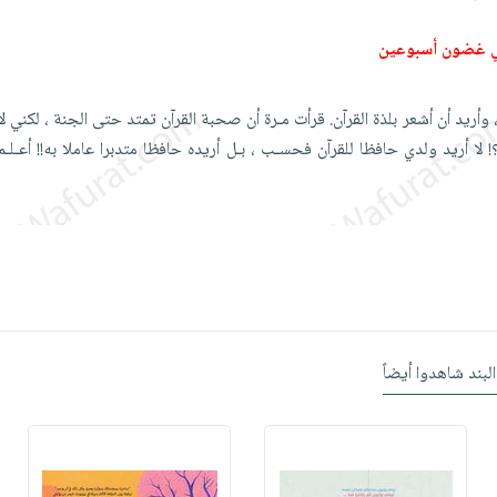
ي غضون أسبوعين
، وأريد أن أشعر بلذة القرآن. قرأت مـرة أن صحبة القرآن تمتد حتى الجنة ، لكني ل
لا أريد ولدي حافظا للقرآن فحسـب ، بـل أريده حافظا متدبرا عاملا به!! أعـلـم
البند شاهدوا أيضاً