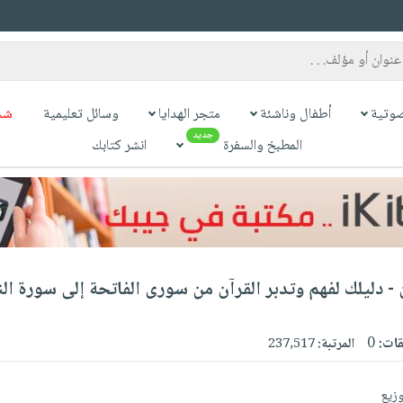
وتية
أطفال وناشئة
متجر الهدايا
وسائل تعليمية
شح
جديد
المطبخ والسفرة
انشر كتابك
ن - دليلك لفهم وتدبر القرآن من سورى الفاتحة إلى سورة ال
قات:
0
المرتبة:
237,517
وزيع