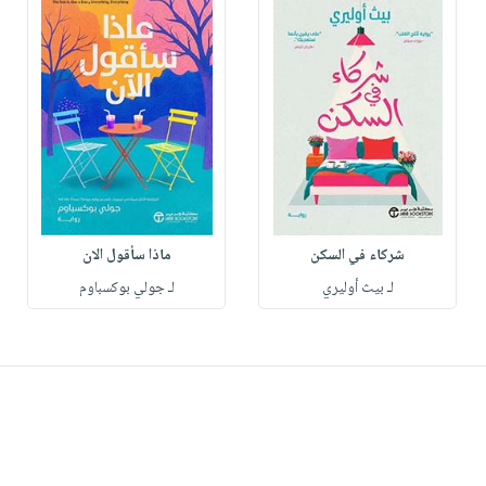
شركاء في السكن‎
ماذا سأقول الان
لـ ‎بيث أوليري‎
لـ جولي بوكسباوم