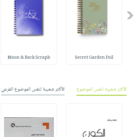
صابون
فيديوهات
عربة
أطفال
أسئلة
Previous
التسوق
مناسبات
يتكرر
طرحها
نشرة
الإصدارات
خدمات
نيل
وفرات
Moon & Back Scrapb
Secret Garden Foil
انشر
كتابك
تواصل
الأكثر شعبية لنفس الموضوع
الأكثر شعبية لنفس الموضوع الفرعي
معنا