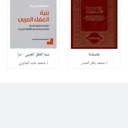
فلسفتنا
بنية العقل العربي - درا
لـ محمد باقر الصدر
لـ محمد عابد الجابري