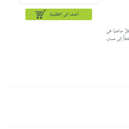
أضف الى الطلبية
لَّ حاضرًا في
طأُ إلى مسار،