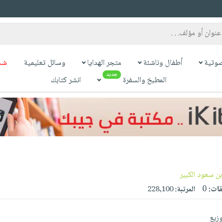
وتية
أطفال وناشئة
متجر الهدايا
وسائل تعليمية
شح
جديد
المطبخ والسفرة
انشر كتابك
ن سعود الكبير‎
قات:
0
المرتبة:
228,100
وزيع