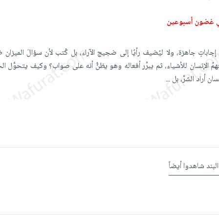
ي غضون أسبوعين
م إجاباتٍ جاهزة، ولا ليُضيف رأيًا إلى ضجيج الآراء، بل كُتب لأن سؤالَ الميزان ظ
مُ الإنسان للأشياء، ثم يبرِّر أفعاله وهو يظنُّ أنه على صواب؟ وكيف يتحوَّل الخ
سان أراد الشرَّ، بل
...
البند شاهدوا أيضاً