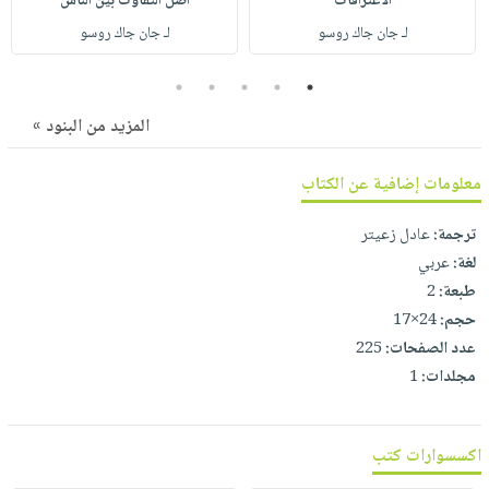
الاعترافات
أصل التفاوت بين الناس
لـ جان جاك روسو
لـ جان جاك روسو
5
4
3
2
1
المزيد من البنود »
معلومات إضافية عن الكتاب
ترجمة:
عادل زعيتر
لغة:
عربي
طبعة:
2
حجم:
24×17
عدد الصفحات:
225
مجلدات:
1
اكسسوارات كتب