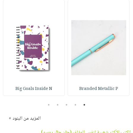
Big Goals Inside N
Branded Metallic P
5
4
3
2
1
المزيد من البنود »
الكتب الأكثر شعبية لنفس المؤلف (
جان جاك روسو
)