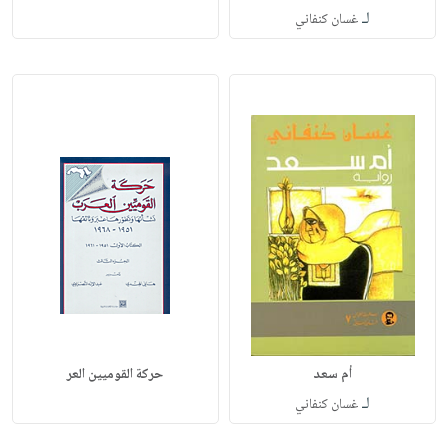
لـ
غسان كنفاني
أم سعد
حركة القوميين العر
لـ
غسان كنفاني