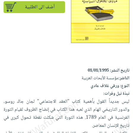
iKitab
تعليمية
أسئلة
Ai
أضف الى الطلبية
بلا
المواضيع
يتكرر
إختيارات
حدود
الأكثر
طرحها
كتب
الصحة
أسئلة
مبيعاً
تحميل
أكاديمية
والعناية
يتكرر
وسائل
masmu3
الشخصية
صندوق
طرحها
تعليمية
على
جديد
القراءة
تحميل
صندوق
Android
English
iKitab
الكل
القراءة
تحميل
books
على
أجهزة
جوائز
المطبخ
masmu3
تاريخ النشر:
01/01/1995
Android
العناية
والسفرة
الناشر:
مؤسسة الأبحاث العربية
على
تحميل
جديد
الشخصية
النوع:
ورقي غلاف عادي
Apple
iKitab
نبذة نيل وفرات:
العناية
الكل
على
ليس جديداً القول بأهمية كتاب "العقد الاجتماعي" لجان جاك روسو،
وتصفيف
أواني
متجر
Apple
والدور التاريخي الهام الذي لعبه هذا الكتاب في إنضاج الظروف لقيام الثورة
الشعر
الطهي
الهدايا
الفرنسية في العام 1789. هذه الثورة التي شكلت نقطة تحول كبرى في
العناية
أدوات
تاريخ الإنسان المعاصر.
بالجسم
أقسام
الخبز