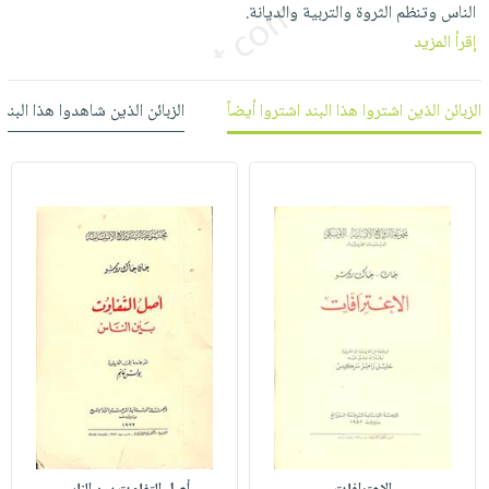
صابون
الناس وتنظم الثروة والتربية والديانة.
فيديوهات
عربة
إقرأ المزيد
أطفال
أسئلة
التسوق
مناسبات
يتكرر
الزبائن الذين اشتروا هذا البند اشتروا أيضاً
الزبائن الذين شاهدوا هذا البند
طرحها
نشرة
الإصدارات
خدمات
نيل
وفرات
انشر
كتابك
تواصل
معنا