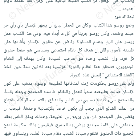
والكتاب، في الواقع، من الكتب القليلة الباقية على الزمن، فلم تفقده الأيام
العناية
الأكثر
شحن
أدوات
أهميته
...
بالأسنان
مبيعاً
مجاني
المائدة
نبذة الناشر:
الحمية
العودة
وضع روسو هذا الكتاب، وكان من الخطر البالغ أن يجهر الإنسان بأي رأي حر
بنود
الأوعية
والتغذية
للمدارس
حينما وضعه، وكان روسو جريئاً في كل ما أبداه فيه، وفي هذا الكتاب حمل
مختارة
والتخزين
اشتراكات
اكسسوارات
روسو على الرق وعدم المساواة وناضل عن حقوق الإنسان وأقامها على
أدوات
كتب
كل
طبيعة الأمور، وقال إن هدف كل نظام اجتماعي وسياسي هو حفظ حقوق
بحث
المطبخ
الاشتراكات
اكسسوارات
كل فرد، وإن الشعب وحده هو صاحب السيادة، وكان يهدف إلى النظام
متقدم
منزلية
صندوق
الجمهوري، فتحقق هذا النظام بالثورة الفرنسية بعد ثلاثين سنة حين اتخذ
القراءة
"العقد الاجتماعي" إنجيل هذه الثورة.
اكسسوارات
ولم يقل روسو بحكومات زمنه لمنافاتها للطبيعة، ويقوم مذهبه على كون
iKitab
ملابس
نيل
الإنسان صالحاً بطبيعته محباً للعدل والنظام، فأسده المجتمع وجعله بائساً،
بلا
مطرزات
وفرات
والمجتمع سيء لأنه لا يساوي بين الناس والمنافع، والتملك جائر لأنه مقتطع
حدود
حقائب
عن
من الملك الشائع الذي يجب أن يكون خاصاً بالإنسانية وحدها، فيجب أن
حسابك
حلي
الشركة
يقضي على المجتمع إذن، وأن يرجع إلى الطبيعة، وهنالك يتفق الناس بعقد
عناية
لائحة
اجتماعي على إقامة مجتمع يرضي به الجميع، فيقيمون بذلك حكومة تمنح
سياسة
بالذات
الأمنيات
الجميع ذات الحقوق فتقوم سيادة الشعب مقام سيادة الملك، ويتساوى فيها
الشركة