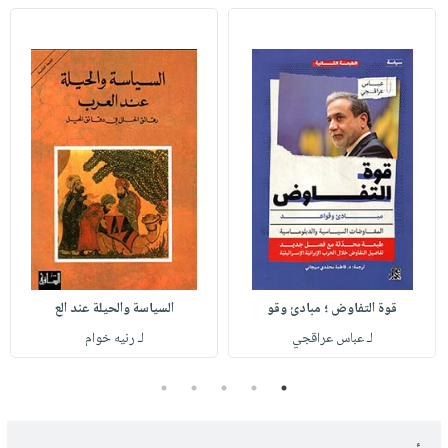
قوة التفاوض ؛ مبادئ وقو
السياسة والحيلة عند الع
لـ عباس عراقجي
لـ رنيه خوام
5
4
3
2
1