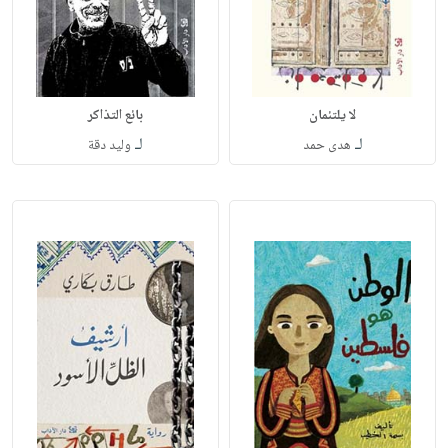
لا يلتئمان
بائع التذاكر
لـ
لـ
هدى حمد
وليد دقة