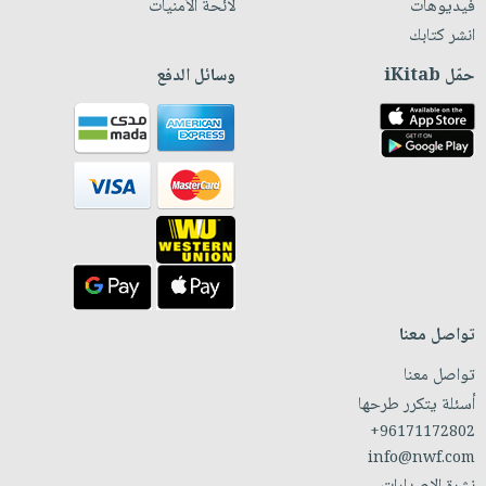
فيديوهات
لائحة الأمنيات
انشر كتابك
حمّل iKitab
وسائل الدفع
تواصل معنا
تواصل معنا
أسئلة يتكرر طرحها
+96171172802
info@nwf.com