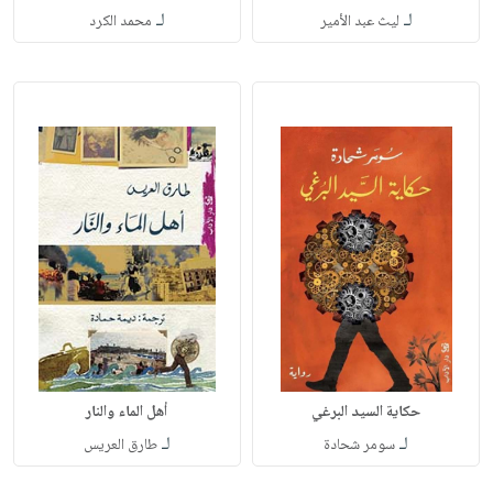
لـ
لـ
ليث عبد الأمير
محمد الكرد
حكاية السيد البرغي
أهل الماء والنار
لـ
لـ
سومر شحادة
طارق العريس