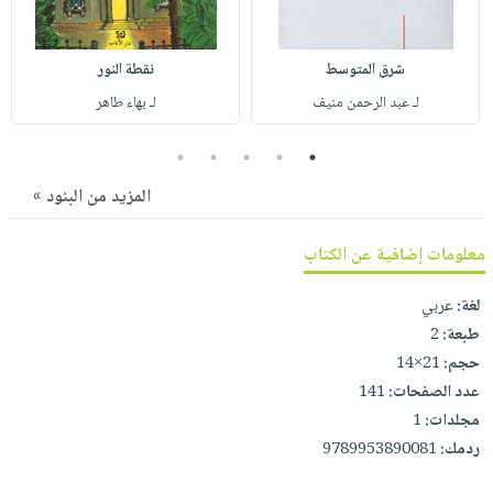
صابون
فيديوهات
عربة
أطفال
أسئلة
التسوق
شرق المتوسط
نقطة النور
مناسبات
يتكرر
لـ عبد الرحمن منيف
لـ بهاء طاهر
طرحها
نشرة
الإصدارات
خدمات
5
4
3
2
1
نيل
المزيد من البنود »
وفرات
انشر
معلومات إضافية عن الكتاب
كتابك
تواصل
لغة:
عربي
معنا
طبعة:
2
حجم:
21×14
عدد الصفحات:
141
مجلدات:
1
ردمك:
9789953890081