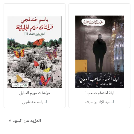
ليلة اختفاء صاحب ا
فراشات مريم الجليل
لـ
لـ
عبد الإله بن عرف
باسم خندقجي
المزيد من البنود »