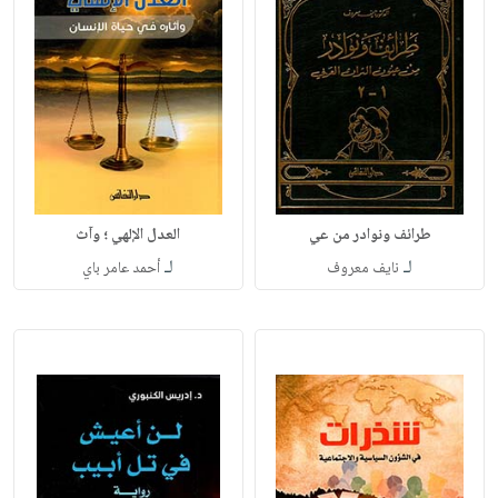
طرائف ونوادر من عي
العدل الإلهي ؛ وآث
لـ
لـ
نايف معروف
أحمد عامر باي