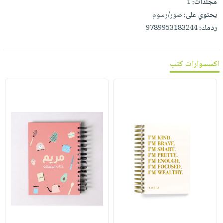
مجلدات:
1
يحتوي على:
صور/رسوم
ردمك:
9789953183244
اكسسوارات كتب