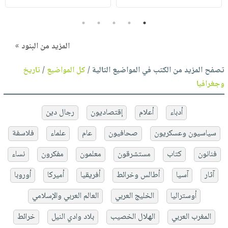
5
4
3
2
1
المزيد من البنود »
تصفح المزيد من الكتب في المواضيع التالية /
كل المواضيع
/
تاريخ
وجغرافيا
أدباء
أعلام
إقتصاديون
رجال دين
سياسيون وعسكريون
صحافيون
عام
علماء
فلاسفة
فنانون
كتاب
مستشرقون
معلمون
مفكرون
نساء
آثار
آسيا
أطالس وخرائط
أفريقيا
أميركا
أوروبا
أوستراليا
الخليج العربي
العالم العربي والإسلامي
المغرب العربي
الهلال الخصيب
بلاد وادي النيل
خرائط