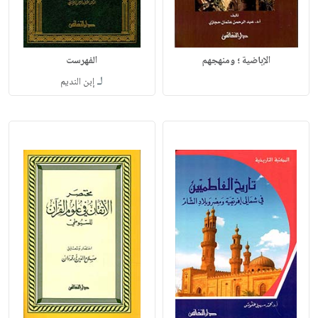
الإباضية ؛ ومنهجهم
الفهرست
لـ
إبن النديم