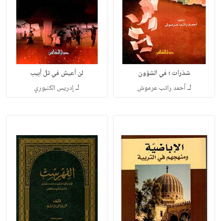
شذرات ؛ في الشؤون
لن أعيش في تل أبيب
لـ
لـ
أحمد راتب عرموش
إدريس الكنبوري