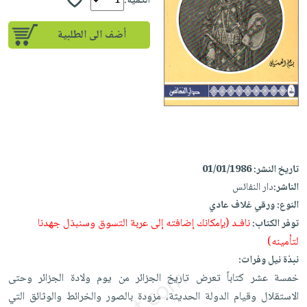
إختياراتنا
الكمية:
تعليمية
أسئلة
إختياراتنا
المواضيع
iKitab
يتكرر
أضف الى الطلبية
كتب
بلا
الأكثر
طرحها
أكاديمية
الصحة
حدود
مبيعاً
تحميل
والعناية
صندوق
أسئلة
وسائل
masmu3
الشخصية
القراءة
يتكرر
تعليمية
على
جديد
English
طرحها
صندوق
Android
books
الكل
تحميل
القراءة
تحميل
iKitab
أجهزة
جوائز
المطبخ
masmu3
تاريخ النشر:
01/01/1986
على
العناية
والسفرة
على
الناشر:
دار النفائس
Android
جديد
الشخصية
Apple
النوع:
ورقي غلاف عادي
تحميل
العناية
نافـد (بإمكانك إضافته إلى عربة التسوق وسنبذل جهدنا
توفر الكتاب:
الكل
iKitab
وتصفيف
لتأمينه)
أواني
متجر
على
الشعر
نبذة نيل وفرات:
الطهي
الهدايا
Apple
العناية
خمسة عشر كتاباً تعرض تاريخ الجزائر من يوم ولادة الجزائر وحتى
أدوات
بالجسم
أقسام
الاستقلال وقيام الدولة الحديثة، مزودة بالصور والخرائط والوثائق التي
الخبز