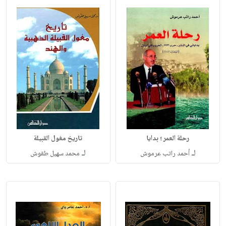
رحلة العمر ؛ بدايا
تاريخ مغول القبيلة
لـ
لـ
أحمد راتب عرموش
محمد سهيل طقوش