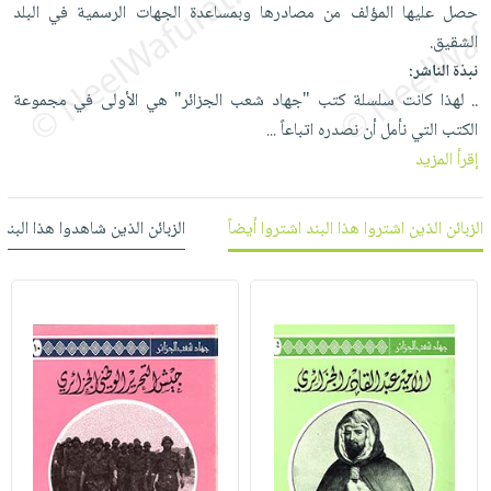
العناية
حصل عليها المؤلف من مصادرها وبمساعدة الجهات الرسمية في البلد
الأكثر
شحن
أدوات
بالأسنان
الشقيق.
مبيعاً
مجاني
المائدة
نبذة الناشر:
الحمية
العودة
بنود
الأوعية
.. لهذا كانت سلسلة كتب "جهاد شعب الجزائر" هي الأولى في مجموعة
والتغذية
للمدارس
مختارة
والتخزين
اشتراكات
الكتب التي نأمل أن نصدره اتباعاً
...
اكسسوارات
أدوات
إقرأ المزيد
كتب
كل
بحث
المطبخ
الاشتراكات
اكسسوارات
متقدم
الزبائن الذين اشتروا هذا البند اشتروا أيضاً
الزبائن الذين شاهدوا هذا البند
منزلية
صندوق
القراءة
اكسسوارات
iKitab
ملابس
نيل
بلا
مطرزات
وفرات
حدود
حقائب
عن
حسابك
حلي
الشركة
عناية
لائحة
سياسة
بالذات
الأمنيات
الشركة