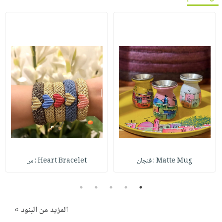
Matte Mug : فنجان
Heart Bracelet : س
5
4
3
2
1
المزيد من البنود »