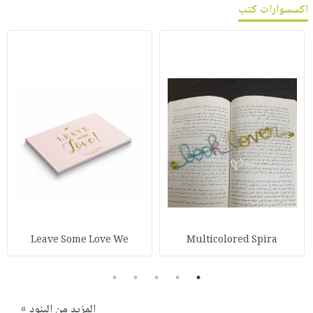
اكسسوارات كتب
Leave Some Love We
Multicolored Spira
5
4
3
2
1
المزيد من البنود »