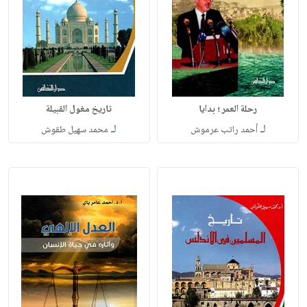
رحلة العمر ؛ بدايا
تاريخ مغول القبيلة
لـ
لـ
أحمد راتب عرموش
محمد سهيل طقوش