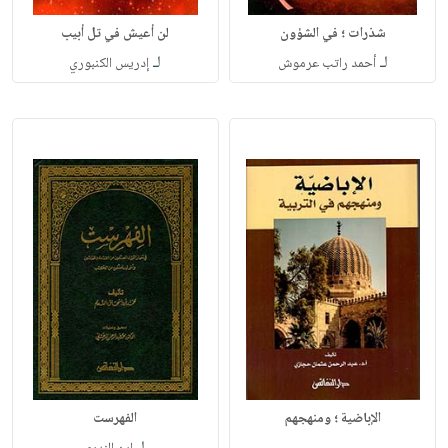
شذرات ؛ في الشؤون
لن أعيش في تل أبيب
لـ
لـ
أحمد راتب عرموش
إدريس الكنبوري
الإباضية ؛ ومنهجهم
الفهرست