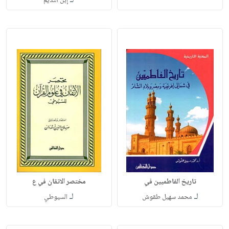
لـ
إبن النديم
تاريخ الفاطميين في
مختصر الاتقان في ع
لـ
لـ
محمد سهيل طقوش
السيوطي