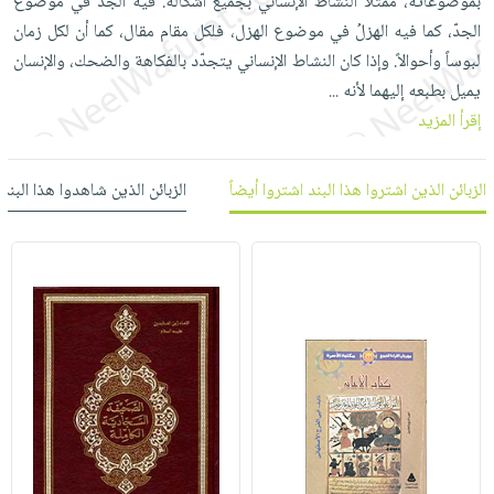
بموضوعاته، ممثلاً النشاط الإنساني بجميع أشكاله. فيه الجدّ في موضوع
العناية
الأكثر
شحن
أدوات
الجدّ، كما فيه الهزلُ في موضوع الهزل، فلكل مقام مقال، كما أن لكل زمان
بالأسنان
مبيعاً
مجاني
المائدة
لبوساً وأحوالاً. وإذا كان النشاط الإنساني يتجدّد بالفكاهة والضحك، والإنسان
الحمية
العودة
بنود
يميل بطبعه إليهما لأنه
...
الأوعية
والتغذية
للمدارس
مختارة
إقرأ المزيد
والتخزين
اشتراكات
اكسسوارات
أدوات
كتب
كل
بحث
المطبخ
الزبائن الذين اشتروا هذا البند اشتروا أيضاً
الزبائن الذين شاهدوا هذا البند
الاشتراكات
اكسسوارات
متقدم
منزلية
صندوق
القراءة
اكسسوارات
iKitab
ملابس
نيل
بلا
مطرزات
وفرات
حدود
حقائب
عن
حسابك
حلي
الشركة
عناية
لائحة
سياسة
بالذات
الأمنيات
الشركة