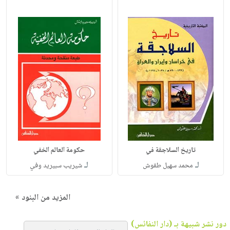
تاريخ السلاجقة في
حكومة العالم الخفي
لـ
لـ
محمد سهيل طقوش
شيريب سبيريد وفي
المزيد من البنود »
دور نشر شبيهة بـ (دار النفائس)