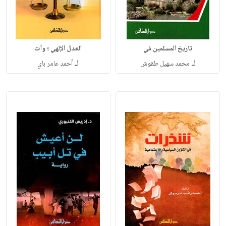
تاريخ المسلمين في
العدل الإلهي ؛ وآث
لـ
لـ
محمد سهيل طقوش
أحمد عامر باي