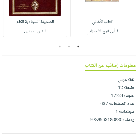
صابون
فيديوهات
عربة
أطفال
أسئلة
التسوق
مناسبات
كتاب الأغاني
الصحيفة السجادية الكام
يتكرر
طرحها
لـ أبي فرج الأصفهاني
لـ زين العابدين
نشرة
الإصدارات
خدمات
3
2
1
نيل
وفرات
معلومات إضافية عن الكتاب
انشر
كتابك
لغة:
عربي
تواصل
طبعة:
12
معنا
حجم:
24×17
عدد الصفحات:
637
مجلدات:
1
ردمك:
9789953180830