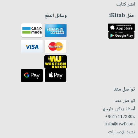
انشر كتابك
حمّل iKitab
وسائل الدفع
تواصل معنا
تواصل معنا
أسئلة يتكرر طرحها
+96171172802
info@nwf.com
نشرة الإصدارات