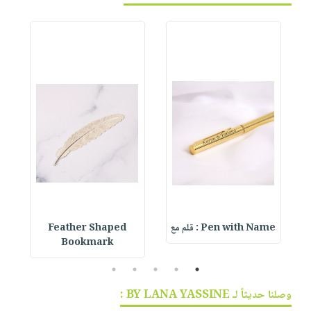
Pen with Name : قلم مع
Feather Shaped
 &
Bookmark
5
4
3
2
1
وصلنا حديثاً لـ BY LANA YASSINE :