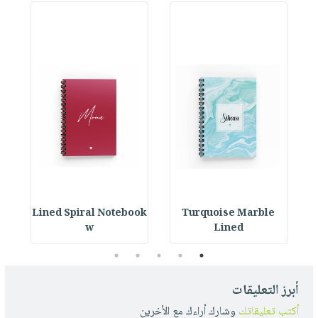
ok
Lined Spiral Notebook
Turquoise Marble
L
w
Lined
5
4
3
2
1
أبرز التعليقات
أكتب تعليقاتك
وشارك أراءك مع الأخرين