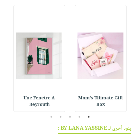
Une Fenetre A
Mom’s Ultimate Gift
Beyrouth
Box
5
4
3
2
1
بنود أخرى لـ BY LANA YASSINE :