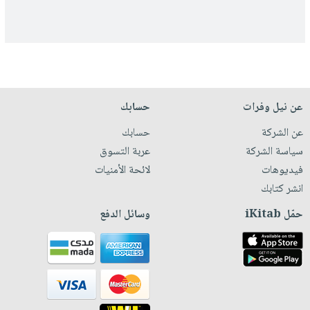
عن نيل وفرات
حسابك
عن الشركة
حسابك
سياسة الشركة
عربة التسوق
فيديوهات
لائحة الأمنيات
انشر كتابك
حمّل iKitab
وسائل الدفع