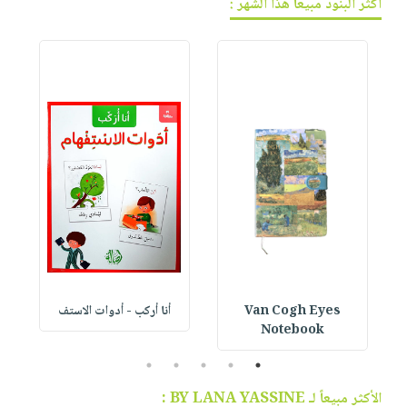
أكثر البنود مبيعاً هذا الشهر :
Van Cogh Eyes
أنا أركب - أدوات الاستف
 1
Notebook
5
4
3
2
1
الأكثر مبيعاً لـ BY LANA YASSINE :