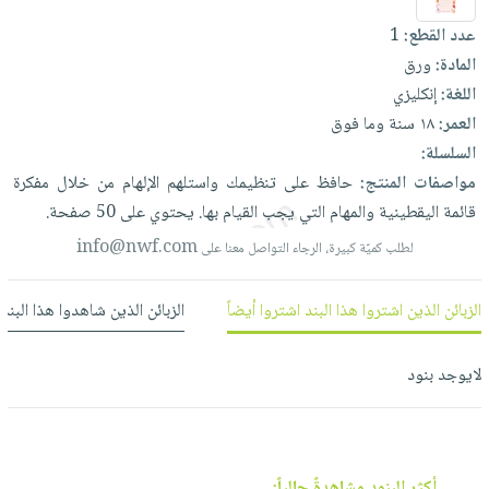
العناية
الأكثر
شحن
أدوات
عدد القطع:
1
بالأسنان
مبيعاً
مجاني
المائدة
المادة:
ورق
الحمية
العودة
بنود
الأوعية
اللغة:
إنكليزي
والتغذية
للمدارس
مختارة
والتخزين
العمر:
١٨ سنة وما فوق
اشتراكات
اكسسوارات
السلسلة:
أدوات
كتب
كل
بحث
مواصفات المنتج:
حافظ
على
تنظيمك
واستلهم
الإلهام
من
خلال
مفكرة
المطبخ
الاشتراكات
اكسسوارات
متقدم
قائمة
اليقطينية
والمهام
التي
يجب
القيام
بها.
يحتوي
على
50
صفحة.
منزلية
صندوق
info@nwf.com
لطلب كميّة كبيرة، الرجاء التواصل معنا على
القراءة
اكسسوارات
نيل
iKitab
ملابس
الزبائن الذين اشتروا هذا البند اشتروا أيضاً
الزبائن الذين شاهدوا هذا البند
وفرات
بلا
مطرزات
حدود
عن
حقائب
حسابك
لايوجد بنود
الشركة
حلي
لائحة
سياسة
عناية
الأمنيات
الشركة
بالذات
أكثر البنود مشاهدةً حالياً: