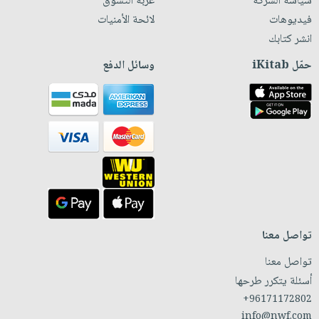
سياسة الشركة
عربة التسوق
فيديوهات
لائحة الأمنيات
انشر كتابك
حمّل iKitab
وسائل الدفع
تواصل معنا
تواصل معنا
أسئلة يتكرر طرحها
+96171172802
info@nwf.com