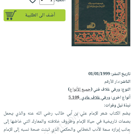
إختياراتنا
الكمية:
تعليمية
أسئلة
إختياراتنا
المواضيع
iKitab
يتكرر
أضف الى الطلبية
كتب
بلا
الأكثر
طرحها
أكاديمية
الصحة
حدود
مبيعاً
تحميل
والعناية
صندوق
أسئلة
إختياراتنا
masmu3
الشخصية
القراءة
يتكرر
وسائل
على
جديد
English
طرحها
تعليمية
Android
books
الكل
تحميل
صندوق
تحميل
iKitab
أجهزة
القراءة
المطبخ
masmu3
تاريخ النشر:
01/01/1999
على
العناية
والسفرة
على
جوائز
الناشر:
دار الأرقم
Android
جديد
الشخصية
Apple
النوع:
ورقي غلاف فني (
جميع الأنواع
)
تحميل
العناية
أنواع اخرى:
ورقي غلاف عادي
5.10$
الكل
iKitab
وتصفيف
نبذة نيل وفرات:
أواني
متجر
على
الشعر
يضم الكتاب شعر الإمام علي بن أبي طالب رضي الله عنه والذي يحمل
الطهي
الهدايا
Apple
العناية
بصمات تاريخية في حياة الإمام وظروف خلافته والمعارك التي خاضها إلى
أدوات
بالجسم
أقسام
جانب إبرازه سمة الأدب الخطابي والحكمي الذي ثبتت صحة نسبه إلى الإمام
الخبز