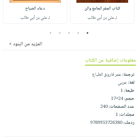
صابون
فيديوهات
كتاب الجفر الجامع والن
دعاء الصباح
عربة
أطفال
أسئلة
التسوق
لـ علي بن أبي طالب
لـ علي بن أبي طالب
مناسبات
يتكرر
طرحها
نشرة
5
4
3
2
1
الإصدارات
خدمات
المزيد من البنود »
نيل
وفرات
معلومات إضافية عن الكتاب
انشر
ترجمة:
عمر فاروق الطباع
كتابك
لغة:
عربي
تواصل
طبعة:
1
معنا
حجم:
24×17
عدد الصفحات:
240
مجلدات:
1
ردمك:
9789953726380