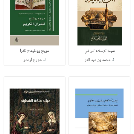
شيخ الإسلام ابن تي
مرجع روتليدج للقرآ
لـ
لـ
محمد بن عبد العز
جورج آرتشر