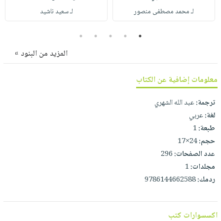
صابون
فيديوهات
لـ محمد مصطفى منصور
لـ سعيد ناشيد
عربة
أطفال
أسئلة
التسوق
مناسبات
5
4
3
2
1
يتكرر
طرحها
نشرة
المزيد من البنود »
الإصدارات
خدمات
نيل
معلومات إضافية عن الكتاب
وفرات
ترجمة:
عبد الله الشهري
انشر
لغة:
عربي
كتابك
طبعة:
1
تواصل
حجم:
24×17
معنا
عدد الصفحات:
296
مجلدات:
1
ردمك:
9786144662588
اكسسوارات كتب