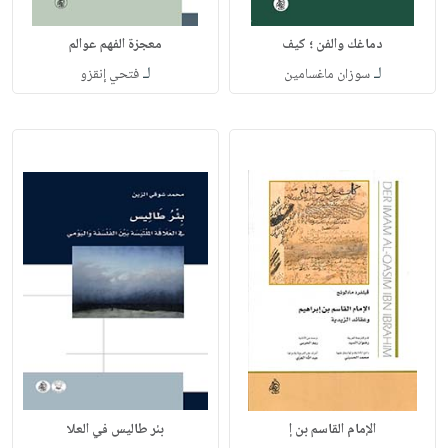
دماغك والفن ؛ كيف
معجزة الفهم عوالم
لـ
لـ
سوزان ماغسامين
فتحي إنقزو
الإمام القاسم بن إ
بئر طاليس في العلا