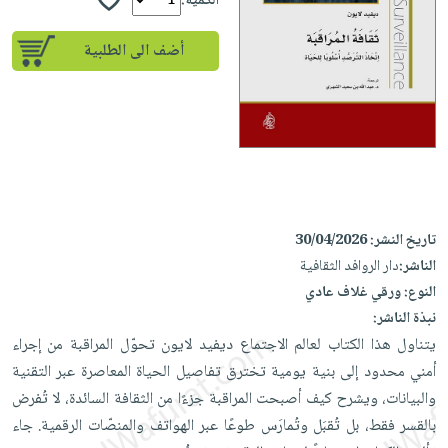
إختياراتنا
الكمية:
تعليمية
أسئلة
إختياراتنا
المواضيع
iKitab
يتكرر
أضف الى الطلبية
كتب
بلا
الأكثر
طرحها
أكاديمية
الصحة
حدود
مبيعاً
تحميل
والعناية
صندوق
أسئلة
إختياراتنا
masmu3
الشخصية
القراءة
يتكرر
وسائل
على
جديد
English
طرحها
تعليمية
Android
books
الكل
تحميل
صندوق
تحميل
iKitab
أجهزة
القراءة
المطبخ
masmu3
تاريخ النشر:
30/04/2026
على
العناية
والسفرة
على
جوائز
الناشر:
دار الروافد الثقافية
Android
جديد
الشخصية
Apple
النوع:
ورقي غلاف عادي
تحميل
العناية
نبذة الناشر:
الكل
iKitab
وتصفيف
يتناول هذا الكتاب لعالم الاجتماع ديفيد لايون تحوّل المراقبة من إجراء
أواني
متجر
على
الشعر
أمني محدود إلى بنية يومية تخترق تفاصيل الحياة المعاصرة عبر التقنية
الطهي
الهدايا
Apple
والبيانات، ويشرح كيف أصبحت المراقبة جزءًا من الثقافة السائدة، لا تُفرض
العناية
أدوات
بالقسر فقط، بل تُقبَل وتُمارَس طوعًا عبر الهواتف والمنصّات الرقمية. جاء
بالجسم
أقسام
الخبز