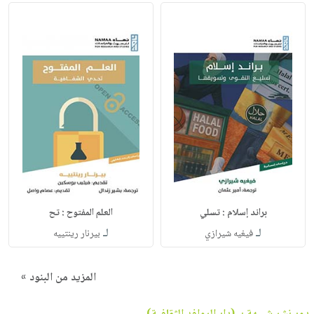
براند إسلام : تسلي
العلم المفتوح : تح
لـ
لـ
فيغيه شيرازي
بيرنار رينتييه
المزيد من البنود »