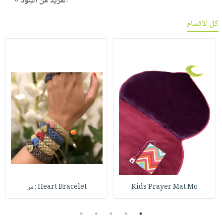
المزيد من البنود »
كل الأقسام
Kids Prayer Mat Mo
Heart Bracelet : س
5
4
3
2
1