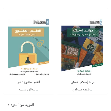
براند إسلام : تسلي
العلم المفتوح : تح
لـ
لـ
فيغيه شيرازي
بيرنار رينتييه
المزيد من البنود »