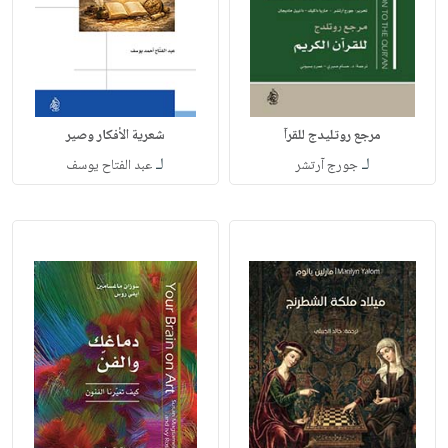
مرجع روتليدج للقرآ
شعرية الأفكار وصير
لـ
لـ
جورج آرتشر
عبد الفتاح يوسف