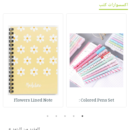
اكسسوارات كتب
Flowers Lined Note
Colored Pens Set :
5
4
3
2
1
المزيد من البنود »