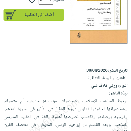
إختياراتنا
الكمية:
تعليمية
أسئلة
إختياراتنا
المواضيع
iKitab
يتكرر
أضف الى الطلبية
كتب
بلا
الأكثر
طرحها
أكاديمية
الصحة
حدود
مبيعاً
تحميل
والعناية
صندوق
أسئلة
وسائل
masmu3
الشخصية
القراءة
يتكرر
تعليمية
على
جديد
English
طرحها
صندوق
Android
books
الكل
تحميل
القراءة
تحميل
iKitab
أجهزة
جوائز
المطبخ
masmu3
تاريخ النشر:
30/04/2026
على
العناية
والسفرة
على
الناشر:
دار الروافد الثقافية
Android
جديد
الشخصية
Apple
النوع:
ورقي غلاف فني
تحميل
العناية
نبذة الناشر:
الكل
iKitab
وتصفيف
ترتبط المذاهب الإسلامية بشخصيات مؤسسة؛ حقيقية أم متخيلة،
أواني
متجر
على
الشعر
وشخصياتها الحقيقية تمارس دورها الفعّال في التأثير في مسيرة المذهب
الطهي
الهدايا
Apple
وتوجيه بوصلته، وتكتسب نصوصها أهمية بالغة في التقليد المدرسي
العناية
أدوات
للمذهب. ويعد القاسم بن إبراهيم الرسي، المتوفى في منتصف القرن:
بالجسم
أقسام
الخبز