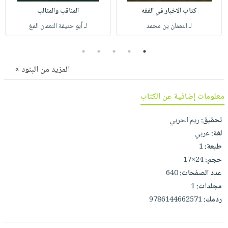
صابون
فيديوهات
كتاب الاخبار في الفقه
المناقب والمثالب
عربة
أطفال
أسئلة
لـ النعمان بن محمد
لـ أبو حنيفة النعمان المغ
التسوق
مناسبات
يتكرر
5
4
3
2
1
طرحها
نشرة
الإصدارات
خدمات
المزيد من البنود »
نيل
وفرات
معلومات إضافية عن الكتاب
انشر
تحقيق:
ريم الحربي
كتابك
لغة:
عربي
تواصل
طبعة:
1
معنا
حجم:
24×17
عدد الصفحات:
640
مجلدات:
1
ردمك:
9786144662571