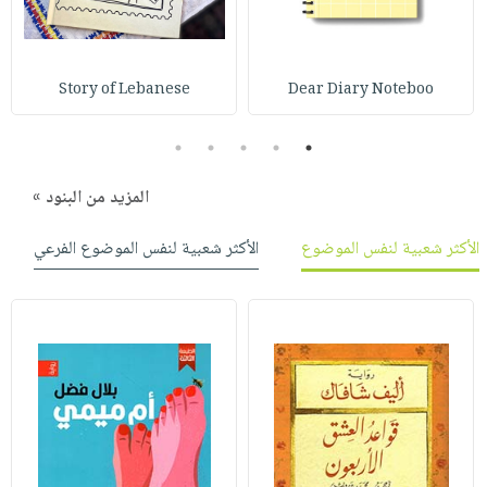
صابون
فيديوهات
عربة
أطفال
أسئلة
التسوق
مناسبات
يتكرر
Story of Lebanese
Dear Diary Noteboo
طرحها
نشرة
الإصدارات
خدمات
5
4
3
2
1
نيل
المزيد من البنود »
وفرات
انشر
الأكثر شعبية لنفس الموضوع
الأكثر شعبية لنفس الموضوع الفرعي
كتابك
تواصل
معنا