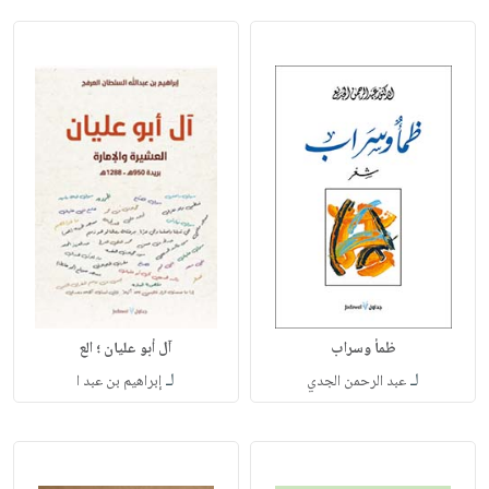
ظمأ وسراب
آل أبو عليان ؛ الع
لـ
لـ
عبد الرحمن الجدي
إبراهيم بن عبد ا