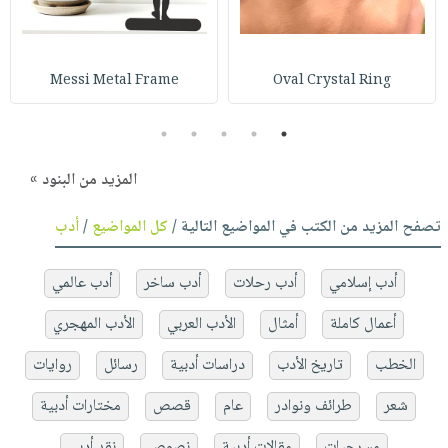
Messi Metal Frame
Oval Crystal Ring
5
4
3
2
1
المزيد من البنود »
تصفح المزيد من الكتب في المواضيع التالية /
كل المواضيع
/
أدب
أدب إسلامي
أدب رحلات
أدب ساخر
أدب عالمي
أعمال كاملة
أمثال
الأدب العربي
الأدب المهجري
الخطب
تاريخ الأدب
دراسات أدبية
رسائل
روايات
شعر
طرائف ونوادر
عام
قصص
مختارات أدبية
مسرحيات
مقالات أدبية
نصوص
نقد أدبي