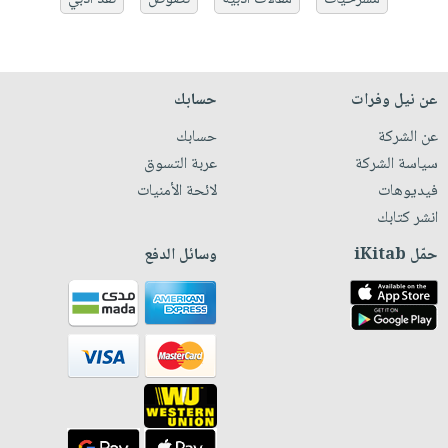
عن نيل وفرات
حسابك
عن الشركة
حسابك
سياسة الشركة
عربة التسوق
فيديوهات
لائحة الأمنيات
انشر كتابك
حمّل iKitab
وسائل الدفع