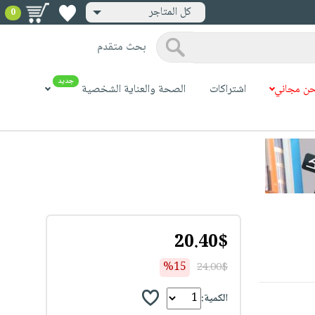
كل المتاجر
0
بحث متقدم
جديد
ن مجاني
اشتراكات
الصحة والعناية الشخصية
20.40$
%15
24.00$
الكمية: