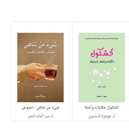
كشكول حكايات وأشعا
شيء من شاهي - نصوص
لـ
لـ
جوهرة السديري
عبد الملك العمر