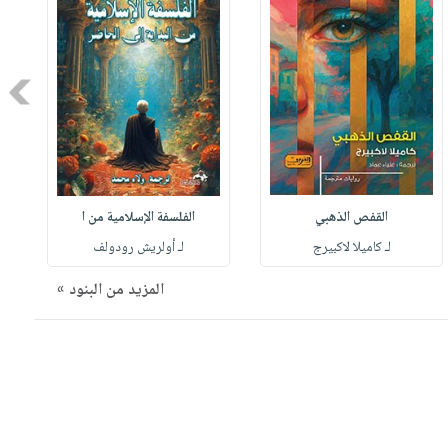
Next
القفص الذهبي
الفلسفة الإسلامية من ا
لـ كاميلا لاكبيرج
لـ أولريش رودولف
المزيد من البنود »