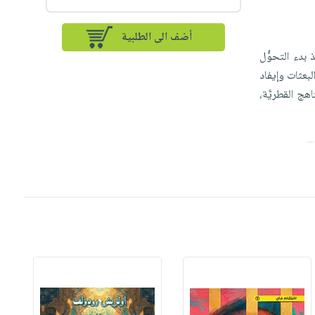
أضف الى الطلبية
ذ بدء التحوُّل
بعثات وإيفاد
هج القطريَّة،