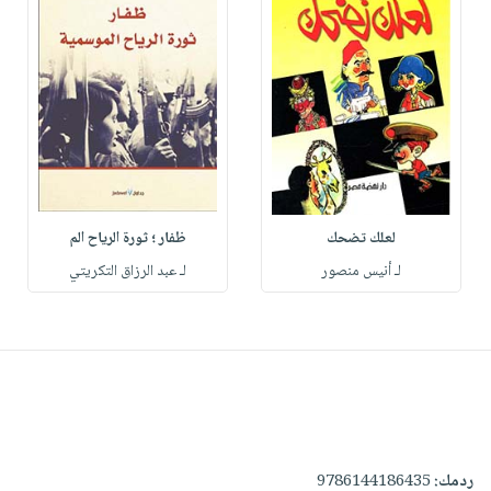
لعلك تضحك
ظفار ؛ ثورة الرياح الم
لـ أنيس منصور
لـ عبد الرزاق التكريتي
ردمك:
9786144186435