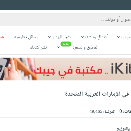
وتية
أطفال وناشئة
متجر الهدايا
وسائل تعليمية
شح
جديد
المطبخ والسفرة
انشر كتابك
في الإمارات العربية المتحدة
قات:
0
المرتبة:
48,465
والتوزيع