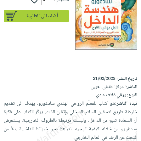
إختياراتنا
الكمية:
تعليمية
أسئلة
إختياراتنا
المواضيع
iKitab
يتكرر
أضف الى الطلبية
كتب
بلا
الأكثر
طرحها
أكاديمية
الصحة
حدود
مبيعاً
تحميل
والعناية
صندوق
أسئلة
إختياراتنا
masmu3
الشخصية
القراءة
يتكرر
وسائل
على
جديد
English
طرحها
تعليمية
Android
books
الكل
تحميل
صندوق
تحميل
iKitab
أجهزة
القراءة
المطبخ
masmu3
تاريخ النشر:
21/02/2025
على
العناية
والسفرة
على
جوائز
الناشر:
المركز الثقافي العربي
Android
جديد
الشخصية
Apple
النوع:
ورقي غلاف عادي
تحميل
العناية
الكل
نبذة الناشر:
هو كتاب للمعلّم الروحي الهندي سادغورو، يهدف إلى تقديم
iKitab
وتصفيف
خارطة طريق لتحقيق السلام الداخلي وإتقان الذات. يركّز الكتاب على فكرة
أواني
متجر
على
الشعر
أن السعادة تنبع من الداخل، وليست مرتبطة بالظروف الخارجية. يستعرض
الطهي
الهدايا
Apple
العناية
سادغورو من خلاله كيفية توجيه انتباهنا نحو خبراتنا الداخلية بدلاً من
أدوات
بالجسم
أقسام
البحث عن الرضا في العالم الخارجي.
الخبز