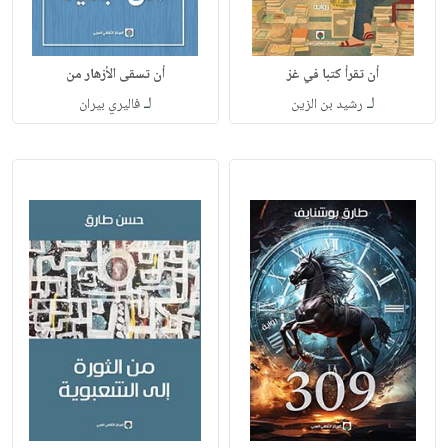
أن تقرأ كتبا في غز
أن تسقى الأزهار من
لـ
لـ
رشيد بن الزين
فاليري بيران