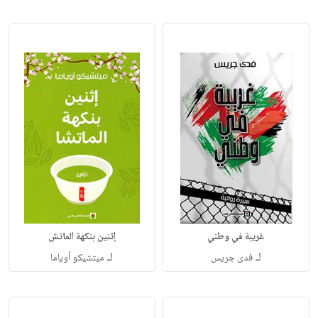
غريبة في وطني
إثنين بنكهة الماتش
لـ
لـ
فدى جريس
ميتشيكو أوياما