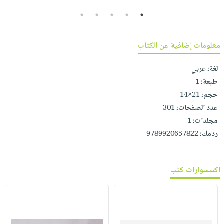
صابون
فيديوهات
5
4
3
2
1
عربة
أطفال
أسئلة
التسوق
مناسبات
يتكرر
معلومات إضافية عن الكتاب
طرحها
نشرة
الإصدارات
خدمات
لغة:
عربي
نيل
طبعة:
1
وفرات
حجم:
21×14
عدد الصفحات:
301
انشر
مجلدات:
1
كتابك
ردمك:
9789920657822
تواصل
معنا
اكسسوارات كتب