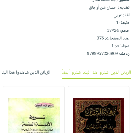
العناية
الأكثر
شحن
تقديم:
إحسان شن أوجاق
أدوات
بالأسنان
مبيعاً
مجاني
لغة:
عربي
المائدة
الحمية
العودة
طبعة:
1
بنود
الأوعية
والتغذية
للمدارس
حجم:
24×17
مختارة
والتخزين
اشتراكات
اكسسوارات
عدد الصفحات:
376
أدوات
كتب
مجلدات:
1
كل
بحث
المطبخ
ردمك:
9789957236809
الاشتراكات
اكسسوارات
متقدم
منزلية
صندوق
القراءة
الزبائن الذين اشتروا هذا البند اشتروا أيضاً
الزبائن الذين شاهدوا هذا البند
اكسسوارات
iKitab
ملابس
نيل
بلا
مطرزات
وفرات
حدود
حقائب
عن
حسابك
حلي
الشركة
عناية
لائحة
سياسة
بالذات
الأمنيات
الشركة