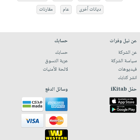
ديانات أخرى
عام
مقارنات
عن نيل وفرات
حسابك
عن الشركة
حسابك
سياسة الشركة
عربة التسوق
فيديوهات
لائحة الأمنيات
انشر كتابك
حمّل iKitab
وسائل الدفع