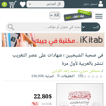
كل المتاجر
تسجيل دخول
0
كتب
ورقية
المواضيع
صدر
كتب
حديثاً
الكترونية
الأكثر
الصفحة
في صحبة الشيخيين ؛ شهادات على عصر التغريب
مبيعاً
الرئيسية
كتب
جوائز
تنشر بالعربية لأول مرة
صدر
صوتية
شحن
لـ
مصطفى صبري
،
محمد زاهد الكوثري
حديثاً
الصفحة
مخفض
(0)
التعليقات:
0
المرتبة:
156,938
الأكثر
الرئيسية
عروض
أطفال
مبيعاً
masmu3
خاصة
وناشئة
كتب
22.80$
بلا
صفحات
مجانية
الصفحة
وسائل
حدود
مشوقة
%5
24.00$
الرئيسية