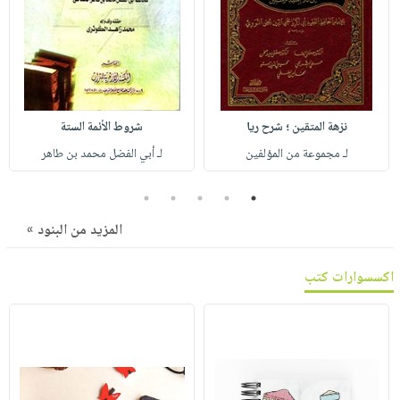
صابون
فيديوهات
عربة
أطفال
أسئلة
التسوق
مناسبات
يتكرر
طرحها
نشرة
الإصدارات
خدمات
نزهة المتقين ؛ شرح ريا
شروط الأئمة الستة
نيل
لـ مجموعة من المؤلفين
لـ أبي الفضل محمد بن طاهر
وفرات
انشر
5
4
3
2
1
كتابك
المزيد من البنود »
تواصل
معنا
اكسسوارات كتب