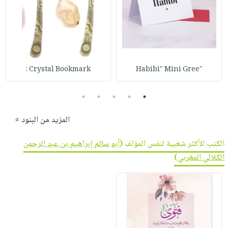
صابون
فيديوهات
عربة
أطفال
أسئلة
التسوق
مناسبات
يتكرر
طرحها
نشرة
الإصدارات
خدمات
Crystal Bookmark :
"Habibi" Mini Gree
نيل
وفرات
5
4
3
2
1
انشر
المزيد من البنود »
كتابك
تواصل
الكتب الأكثر شعبية لنفس المؤلف (
أبو سالم إبراهيم بن عبد الرحمن
معنا
الكلالي المغربي
)