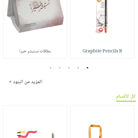
Graphite Pencils B
بطاقات نستبشر خيرا
5
4
3
2
1
المزيد من البنود »
كل الأقسام