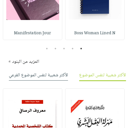
صابون
فيديوهات
عربة
أطفال
أسئلة
التسوق
مناسبات
يتكرر
طرحها
نشرة
Manifestation Jour
Boss Woman Lined N
الإصدارات
خدمات
نيل
5
4
3
2
1
وفرات
المزيد من البنود »
انشر
كتابك
الأكثر شعبية لنفس الموضوع
الأكثر شعبية لنفس الموضوع الفرعي
تواصل
معنا