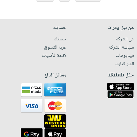
عن نيل وفرات
حسابك
عن الشركة
حسابك
سياسة الشركة
عربة التسوق
فيديوهات
لائحة الأمنيات
انشر كتابك
حمّل iKitab
وسائل الدفع