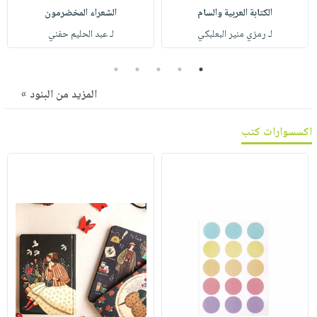
صابون
فيديوهات
الكتابة العربية والسام
الشعراء المخضرمون
عربة
أطفال
أسئلة
لـ رمزي منير البعلبكي
لـ عبد الحليم حفني
التسوق
مناسبات
يتكرر
5
4
3
2
1
طرحها
نشرة
الإصدارات
خدمات
المزيد من البنود »
نيل
اكسسوارات كتب
وفرات
انشر
كتابك
تواصل
معنا