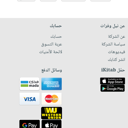
عن نيل وفرات
حسابك
عن الشركة
حسابك
سياسة الشركة
عربة التسوق
فيديوهات
لائحة الأمنيات
انشر كتابك
حمّل iKitab
وسائل الدفع