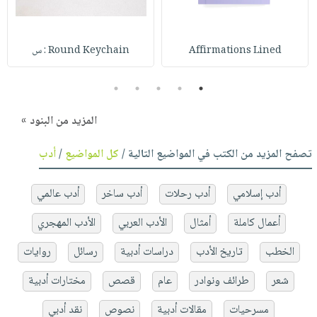
Affirmations Lined
Round Keychain : س
5
4
3
2
1
المزيد من البنود »
تصفح المزيد من الكتب في المواضيع التالية /
كل المواضيع
/
أدب
أدب إسلامي
أدب رحلات
أدب ساخر
أدب عالمي
أعمال كاملة
أمثال
الأدب العربي
الأدب المهجري
الخطب
تاريخ الأدب
دراسات أدبية
رسائل
روايات
شعر
طرائف ونوادر
عام
قصص
مختارات أدبية
مسرحيات
مقالات أدبية
نصوص
نقد أدبي