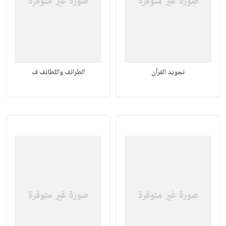
تجويد القرآن
الطرائف واللطائف ف