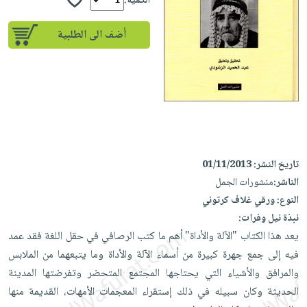
إختياراتنا
الكمية:
تعليمية
أسئلة
إختياراتنا
المواضيع
iKitab
يتكرر
أضف الى الطلبية
كتب
بلا
الأكثر
طرحها
أكاديمية
الصحة
حدود
مبيعاً
تحميل
والعناية
صندوق
أسئلة
إختياراتنا
masmu3
الشخصية
القراءة
يتكرر
وسائل
على
جديد
English
طرحها
تعليمية
Android
books
الكل
تحميل
صندوق
تحميل
iKitab
أجهزة
القراءة
المطبخ
masmu3
تاريخ النشر:
01/11/2013
على
العناية
والسفرة
على
جوائز
الناشر:
منشورات الجمل
Android
جديد
الشخصية
Apple
النوع:
ورقي غلاف كرتوني
تحميل
العناية
نبذة نيل وفرات:
الكل
iKitab
وتصفيف
يعد هذا الكتاب "الآلة والأداة" أهم ما كتب الرصافي في حقل اللغة فقد عمد
أواني
متجر
على
الشعر
فيه إلى جمع جهرة كبيرة من أسماء الآلة والأداة وما يتبعهما من الملابس
الطهي
الهدايا
Apple
والمرافق والأشياء التي يحتاجها المجتمع المتحضر وتفرضتها المدينة
العناية
أدوات
الحديثة وكان سبيله في ذلك إستقراء المعجمات الأمهات، القديمة منها
بالجسم
أقسام
الخبز