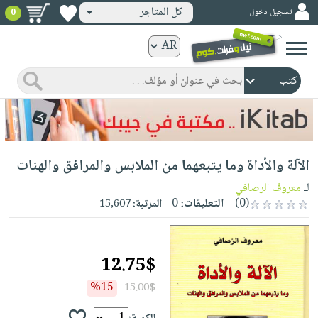
كل المتاجر
تسجيل دخول
0
كتب
ورقية
المواضيع
صدر
كتب
حديثاً
الكترونية
الأكثر
الصفحة
الآلة والأداة وما يتبعهما من الملابس والمرافق والهنات
مبيعاً
الرئيسية
كتب
جوائز
لـ
معروف الرصافي
صدر
صوتية
(0)
التعليقات:
0
المرتبة:
15,607
شحن
حديثاً
الصفحة
مخفض
الأكثر
الرئيسية
عروض
أطفال
مبيعاً
12.75$
masmu3
خاصة
وناشئة
كتب
بلا
%15
15.00$
صفحات
مجانية
الصفحة
وسائل
حدود
مشوقة
الرئيسية