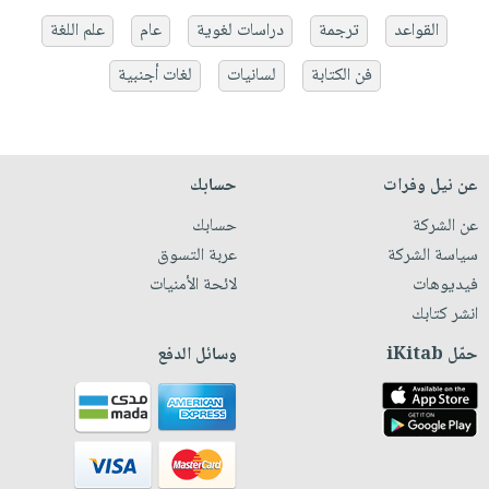
القواعد
ترجمة
دراسات لغوية
عام
علم اللغة
فن الكتابة
لسانيات
لغات أجنبية
عن نيل وفرات
حسابك
عن الشركة
حسابك
سياسة الشركة
عربة التسوق
فيديوهات
لائحة الأمنيات
انشر كتابك
حمّل iKitab
وسائل الدفع