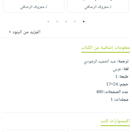
صابون
فيديوهات
لـ معروف الرصافي
لـ معروف الرصافي
عربة
أطفال
أسئلة
التسوق
مناسبات
5
4
3
2
1
يتكرر
طرحها
نشرة
المزيد من البنود »
الإصدارات
خدمات
نيل
معلومات إضافية عن الكتاب
وفرات
ترجمة:
عبد الحميد الرشودي
انشر
لغة:
عربي
كتابك
طبعة:
1
تواصل
حجم:
24×17
معنا
عدد الصفحات:
480
مجلدات:
1
اكسسوارات كتب