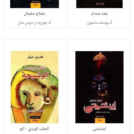
بعث صدام
مفتاح سليمان
لـ
لـ
يوسف ساسون
جوزيه ز. دوس سان
ايدنتيتي
الصلب الوردي - الج