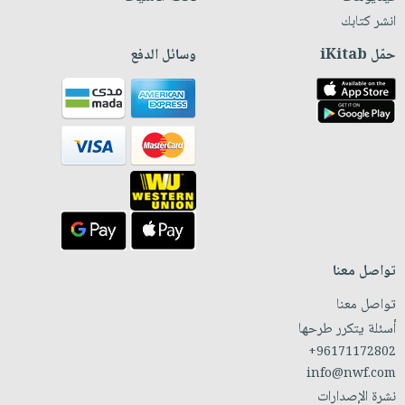
انشر كتابك
حمّل iKitab
وسائل الدفع
تواصل معنا
تواصل معنا
أسئلة يتكرر طرحها
+96171172802
info@nwf.com
نشرة الإصدارات