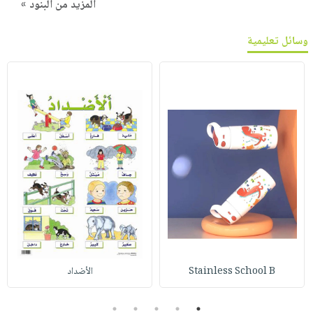
المزيد من البنود »
وسائل تعليمية
Stainless School B
الأضداد
5
4
3
2
1