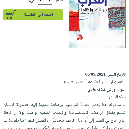
إختياراتنا
الكمية:
تعليمية
أسئلة
إختياراتنا
المواضيع
iKitab
يتكرر
أضف الى الطلبية
كتب
بلا
الأكثر
طرحها
أكاديمية
الصحة
حدود
مبيعاً
تحميل
والعناية
صندوق
أسئلة
إختياراتنا
masmu3
الشخصية
القراءة
يتكرر
وسائل
على
جديد
English
طرحها
تعليمية
Android
books
الكل
تحميل
صندوق
تحميل
iKitab
أجهزة
القراءة
المطبخ
masmu3
على
العناية
تاريخ النشر:
06/09/2021
والسفرة
على
جوائز
Android
جديد
الشخصية
الناشر:
دار المدى للطباعة والنشر والتوزيع
Apple
النوع:
ورقي غلاف عادي
تحميل
العناية
الكل
نبذة الناشر:
iKitab
وتصفيف
أواني
متجر
ما سأقوله هنا يعتبر امتدادًا لما سبق وإضافة جديدة إليه. فتجربة الإنسان
على
الشعر
الطهي
الهدايا
تتسع بفضل الرحلات الاستكشافية والبعثات العلمية. وحتمًا لولا أن الحظ
Apple
العناية
أدوات
الذي أتاح لي السفر إلى أوروبا– فرنسا تحديدًا– والعيش فيها زمنًا طويلاً لما
بالجسم
أقسام
الخبز
اتسعت مداركي ولظلت محدودة من الناحية الفكرية بحدود اللغة العربية