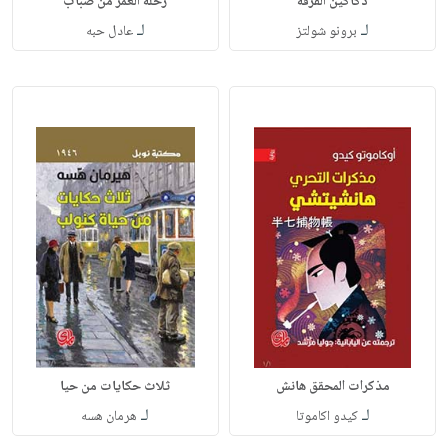
دكاكين القرفة
رحلة العمر من صباب
لـ
لـ
برونو شولتز
عادل حبه
مذكرات المحقق هانش
ثلاث حكايات من حيا
لـ
لـ
كيدو اكاموتا
هرمان هسه