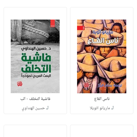
ناس القاع
فاشية التخلف - الب
لـ
لـ
ماريانو اثويلا
حسين الهنداوي