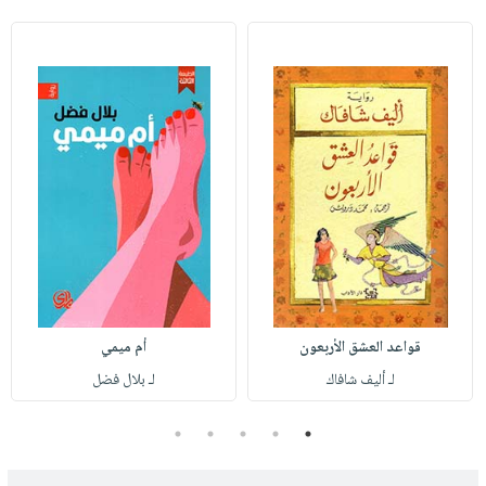
قواعد العشق الأربعون
أم ميمي
لـ أليف شافاك
لـ بلال فضل
5
4
3
2
1