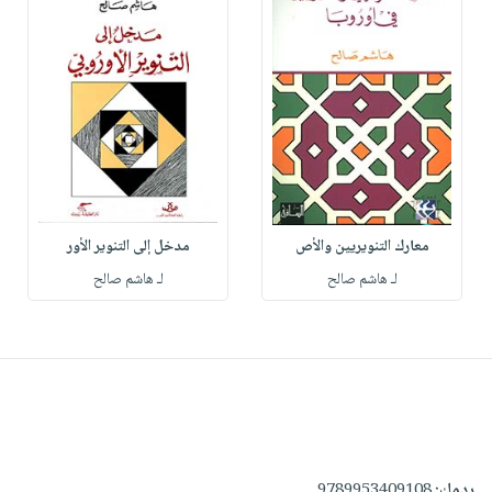
معارك التنويريين والأص
مدخل إلى التنوير الأور
لـ هاشم صالح
لـ هاشم صالح
ردمك:
9789953409108