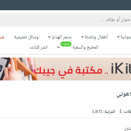
وتية
أطفال وناشئة
متجر الهدايا
وسائل تعليمية
شح
جديد
المطبخ والسفرة
انشر كتابك
لاهوتي
قات:
1
المرتبة:
5,871
لنشر