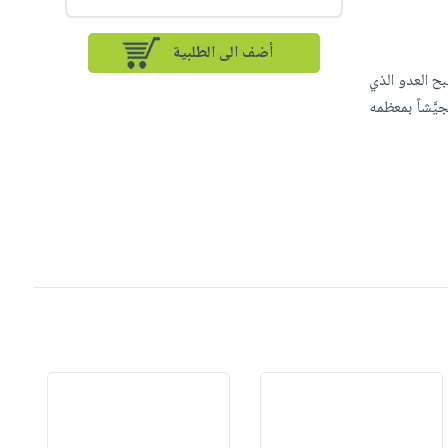
أضف الى الطلبية
بح العدو الذي
َّشاً بمعظمه