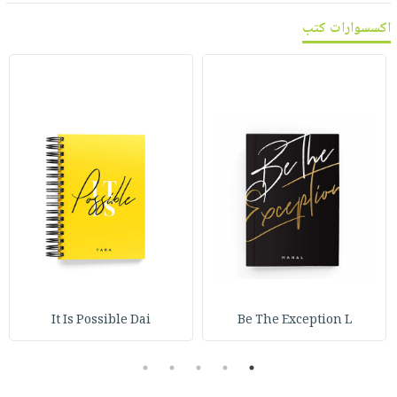
اكسسوارات كتب
It Is Possible Dai
Be The Exception L
5
4
3
2
1