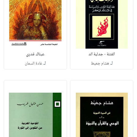
الفتنة - جدلية الد
عيناك قدري
لـ
لـ
هشام جعيط
غادة السمان