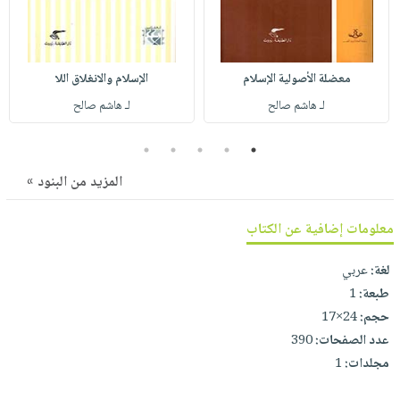
صابون
فيديوهات
عربة
أطفال
أسئلة
التسوق
مناسبات
يتكرر
معضلة الأصولية الإسلام
الإسلام والانغلاق اللا
طرحها
نشرة
لـ هاشم صالح
لـ هاشم صالح
الإصدارات
خدمات
نيل
5
4
3
2
1
وفرات
المزيد من البنود »
انشر
كتابك
معلومات إضافية عن الكتاب
تواصل
معنا
لغة:
عربي
طبعة:
1
حجم:
24×17
عدد الصفحات:
390
مجلدات:
1