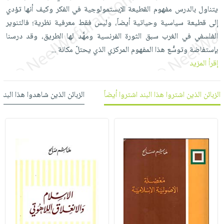
العناية
الأكثر
شحن
يتناول بالدرس مفهوم القطيعة الإبستمولوجية في الفكر وكيف أنها تؤدي
أدوات
بالأسنان
مبيعاً
مجاني
إلى قطيعة سياسية وحياتية أيضاً، وليس فقط معرفية نظرية؛ فالتنوير
المائدة
الحمية
العودة
الفلسفي في الغرب سبق الثورة الفرنسية ومهَّد لها الطريق، وقد درسنا
بنود
الأوعية
والتغذية
للمدارس
بإستفاضة وتوسُّع هذا المفهوم المركزي الذي يحتلّ مكانة
...
مختارة
والتخزين
اشتراكات
إقرأ المزيد
اكسسوارات
أدوات
كتب
كل
بحث
المطبخ
الاشتراكات
اكسسوارات
الزبائن الذين اشتروا هذا البند اشتروا أيضاً
الزبائن الذين شاهدوا هذا البند
متقدم
منزلية
صندوق
القراءة
اكسسوارات
iKitab
ملابس
نيل
بلا
مطرزات
وفرات
حدود
حقائب
عن
حسابك
حلي
الشركة
عناية
لائحة
سياسة
بالذات
الأمنيات
الشركة