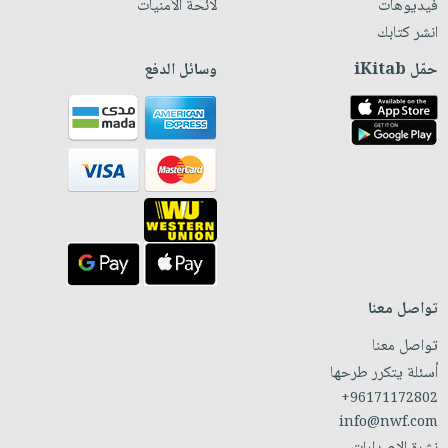
فيديوهات
لائحة الأمنيات
انشر كتابك
حمّل iKitab
وسائل الدفع
تواصل معنا
تواصل معنا
أسئلة يتكرر طرحها
+96171172802
info@nwf.com