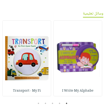
وسائل تعليمية
Transport - My Fi
I Write My Alphabe
5
4
3
2
1