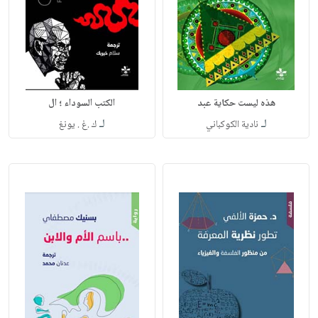
هذه ليست حكاية عبد
الكتب السوداء ؛ ال
لـ
لـ
نادية الكوكباني
ك .غ . يونغ