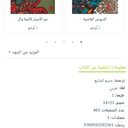
صابون
فيديوهات
عربة
أطفال
أسئلة
التسوق
الدروس الماسية
سر الأسرار الأنيما وال
مناسبات
يتكرر
لـ أوشو
لـ أوشو
طرحها
نشرة
الإصدارات
خدمات
5
4
3
2
1
نيل
المزيد من البنود »
وفرات
انشر
معلومات إضافية عن الكتاب
كتابك
تواصل
ترجمة:
متيم الضايع
معنا
لغة:
عربي
طبعة:
1
حجم:
21×14
عدد الصفحات:
463
مجلدات:
1
ردمك:
9789933592561