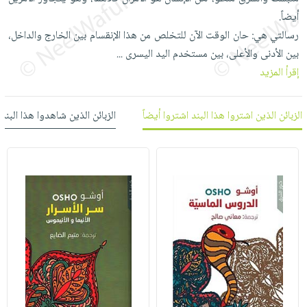
العناية
الأكثر
شحن
أيضاً.
أدوات
بالأسنان
مبيعاً
مجاني
رسالتي هي: حان الوقت الآن للتخلص من هذا الإنقسام بين الخارج والداخل،
المائدة
الحمية
العودة
بين الأدنى والأعلى، بين مستخدم اليد اليسرى
...
بنود
الأوعية
والتغذية
للمدارس
إقرأ المزيد
مختارة
والتخزين
اشتراكات
اكسسوارات
أدوات
كتب
كل
بحث
الزبائن الذين اشتروا هذا البند اشتروا أيضاً
الزبائن الذين شاهدوا هذا البند
المطبخ
الاشتراكات
اكسسوارات
متقدم
منزلية
صندوق
القراءة
اكسسوارات
iKitab
ملابس
نيل
بلا
مطرزات
وفرات
حدود
حقائب
عن
حسابك
حلي
الشركة
عناية
لائحة
سياسة
بالذات
الأمنيات
الشركة