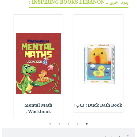
بنود أخرى لـ INSPIRING BOOKS LEBANON :
Duck Bath Book : كتاب ا
Mental Math
e
Workbook :
5
4
3
2
1