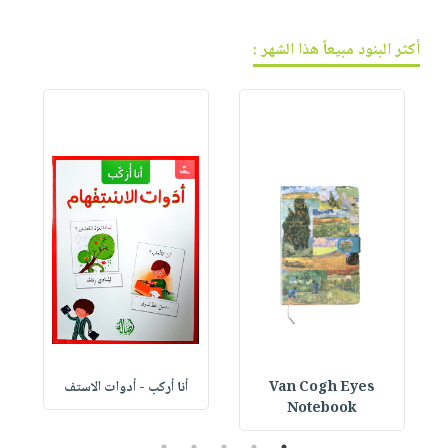
أكثر البنود مبيعاً هذا الشهر :
Van Cogh Eyes
أنا أركب - أدوات الاستف
 1
Notebook
5
4
3
2
1