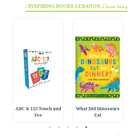
وصلنا حديثاً لـ INSPIRING BOOKS LEBANON :
ABC & 123 Touch and
What Did Dinosaurs
Fee
Eat
5
4
3
2
1