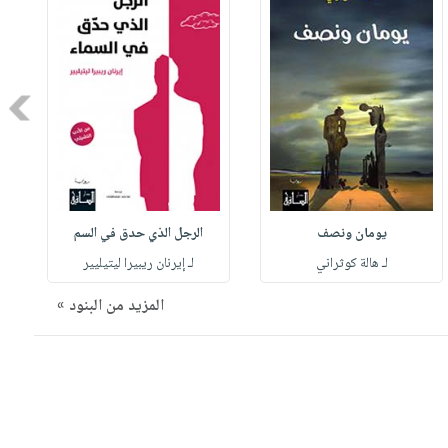
Next
يومان ونصف
الرجل الذي حدق في السم
لـ هالة كوثراني
لـ إيرنان ريبيرا ليتيليير
المزيد من البنود »