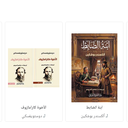
ابنة الضابط
الأخوة كارامازوف
لـ
لـ
ألكسندر بوشكين
دوستويفسكي