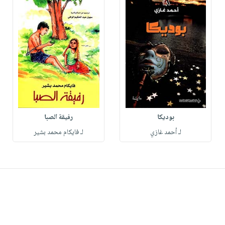
بوديكا
رفيقة الصبا
لـ أحمد غازي
لـ فايكام محمد بشير