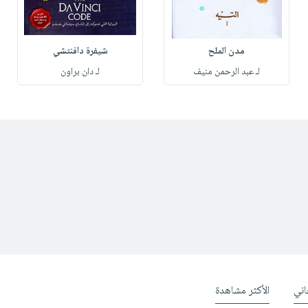
مدن الملح
شيفرة دافنتشي
لـ عبد الرحمن منيف
لـ دان براون
ني
الأكثر مشاهدة