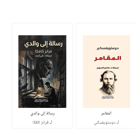
المقامر
رسالة إلى والدي
لـ
لـ
دوستويفسكي
فرانز كافكا