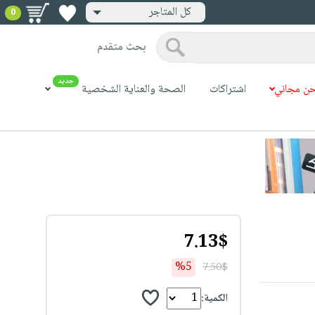
كل المتاجر
0
بحث متقدم
جديد
ن مجاني
اشتراكات
الصحة والعناية الشخصية
7.13$
%5
7.50$
الكمية: