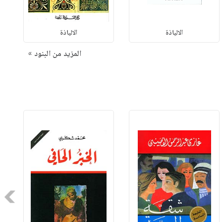
الالياذة
الالياذة
المزيد من البنود »
Next