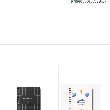
ردمك:
9789933601676