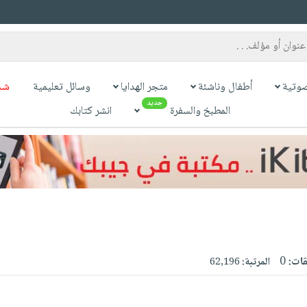
وتية
أطفال وناشئة
متجر الهدايا
وسائل تعليمية
شح
جديد
المطبخ والسفرة
انشر كتابك
قات:
0
المرتبة:
62,196