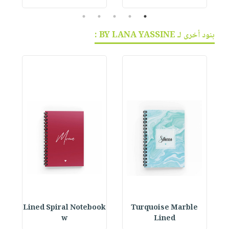
5
4
3
2
1
بنود أخرى لـ BY LANA YASSINE :
ok
Lined Spiral Notebook
Turquoise Marble
L
w
Lined