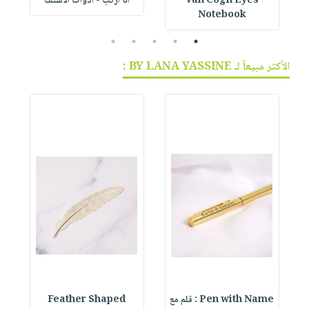
Van Cogh Eyes
أنا أركب - أدوات الاستف
 1
Notebook
5
4
3
2
1
الأكثر مبيعاً لـ BY LANA YASSINE :
Pen with Name : قلم مع
Feather Shaped
 &