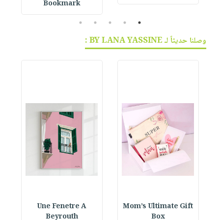
Bookmark
5
4
3
2
1
وصلنا حديثاً لـ BY LANA YASSINE :
Une Fenetre A
Mom’s Ultimate Gift
Beyrouth
Box