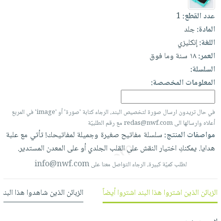
العناية
الأكثر
شحن
أدوات
عدد القطع:
1
بالأسنان
مبيعاً
مجاني
المائدة
المادة:
جلد
الحمية
العودة
بنود
الأوعية
اللغة:
إنكليزي
والتغذية
للمدارس
مختارة
والتخزين
العمر:
١٨ سنة وما فوق
اشتراكات
اكسسوارات
السلسلة:
أدوات
كتب
كل
بحث
المعلومات المخصصة:
المطبخ
الاشتراكات
اكسسوارات
متقدم
منزلية
صندوق
في حال تريدون ارسال صورة لتخصيص البند، الرجاء كتابة 'صورة' أو 'image' في المربع
القراءة
اكسسوارات
أعلاه وارسالها الى redas@nwf.com مع رقم الطلبيّة
نيل
iKitab
مواصفات المنتج:
سلسلة
مفاتيح
صغيرة
وجميلة
لمفاتيحك!
تأتي
مع
علبة
ملابس
وفرات
بلا
هدايا.
يمكنكِ
اختيار
النقش
على
القلب
الجلدي
أو
على
المعدن
المستدير.
مطرزات
حدود
عن
info@nwf.com
لطلب كميّة كبيرة، الرجاء التواصل معنا على
حقائب
حسابك
الشركة
حلي
لائحة
سياسة
الزبائن الذين اشتروا هذا البند اشتروا أيضاً
الزبائن الذين شاهدوا هذا البند
عناية
الأمنيات
الشركة
بالذات