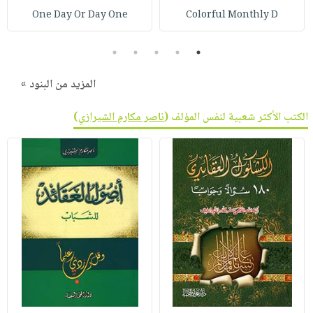
One Day Or Day One
Colorful Monthly D
5
4
3
2
1
المزيد من البنود »
الكتب الأكثر شعبية لنفس المؤلف (
ناصر مكارم الشيرازي
)