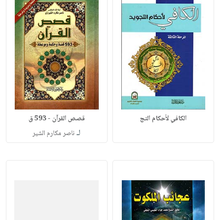
الكافي لأحكام التج
قصص القرآن - 593 ق
لـ
ناصر مكارم الشير