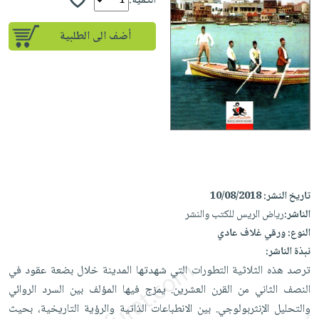
إختياراتنا
الكمية:
تعليمية
أسئلة
إختياراتنا
المواضيع
iKitab
يتكرر
أضف الى الطلبية
كتب
بلا
الأكثر
طرحها
أكاديمية
الصحة
حدود
مبيعاً
تحميل
والعناية
صندوق
أسئلة
وسائل
masmu3
الشخصية
القراءة
يتكرر
تعليمية
على
جديد
English
طرحها
صندوق
Android
books
الكل
تحميل
القراءة
تحميل
iKitab
أجهزة
جوائز
المطبخ
masmu3
على
العناية
والسفرة
على
تاريخ النشر:
10/08/2018
Android
جديد
الشخصية
Apple
الناشر:
رياض الريس للكتب والنشر
تحميل
العناية
الكل
النوع:
ورقي غلاف عادي
iKitab
وتصفيف
نبذة الناشر:
أواني
متجر
على
الشعر
ترصد هذه الثلاثية التطورات التي شهدتها المدينة خلال بضعة عقود في
الطهي
الهدايا
Apple
العناية
النصف الثاني من القرن العشرين. يمزج فيها المؤلف بين السرد الروائي
أدوات
بالجسم
أقسام
والتحليل الإنثربولوجي. بين الانطباعات الذاتية والرؤية التاريخية، بحيث
الخبز