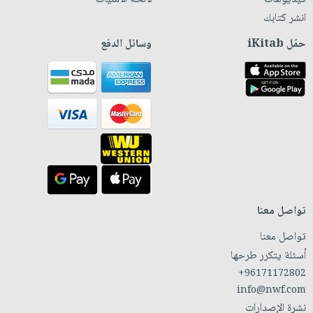
انشر كتابك
حمّل iKitab
وسائل الدفع
تواصل معنا
تواصل معنا
أسئلة يتكرر طرحها
+96171172802
info@nwf.com
نشرة الإصدارات