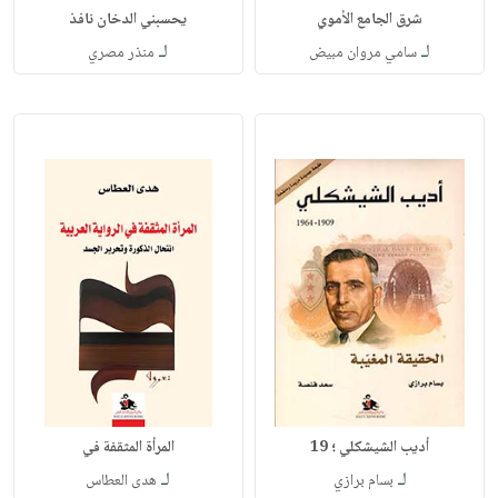
شرق الجامع الأموي
يحسبني الدخان نافذ
لـ
لـ
سامي مروان مبيض
منذر مصري
أديب الشيشكلي ؛ 19
المرأة المثقفة في
لـ
لـ
بسام برازي
هدى العطاس