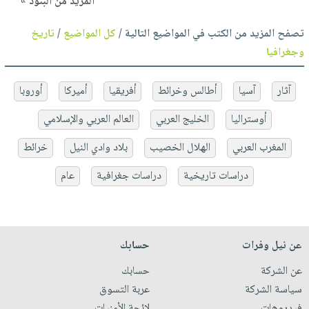
المزيد من البنود »
تصفح المزيد من الكتب في المواضيع التالية /
كل المواضيع
/
تاريخ
وجغرافيا
آثار
آسيا
أطالس وخرائط
أفريقيا
أميركا
أوروبا
أوستراليا
الخليج العربي
العالم العربي والإسلامي
المغرب العربي
الهلال الخصيب
بلاد وادي النيل
خرائط
دراسات تاريخية
دراسات جغرافية
عام
عن نيل وفرات
حسابك
عن الشركة
حسابك
سياسة الشركة
عربة التسوق
فيديوهات
لائحة الأمنيات