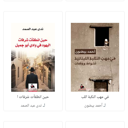
في مهب النكبة اللب
حين انطفأت شرفات ا
لـ
لـ
أحمد بيضون
ندى عبد الصمد