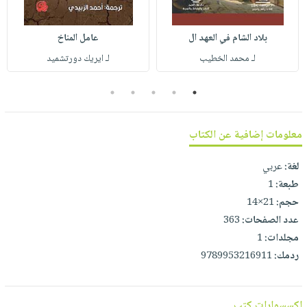
صابون
فيديوهات
عربة
أطفال
أسئلة
التسوق
بلاد الشام في العهد ال
عامل المناخ
مناسبات
يتكرر
لـ محمد الخطيب
لـ ايريك دورتشميد
طرحها
نشرة
الإصدارات
خدمات
5
4
3
2
1
نيل
وفرات
معلومات إضافية عن الكتاب
انشر
لغة:
عربي
كتابك
طبعة:
1
تواصل
حجم:
21×14
معنا
عدد الصفحات:
363
مجلدات:
1
ردمك:
9789953216911
اكسسوارات كتب