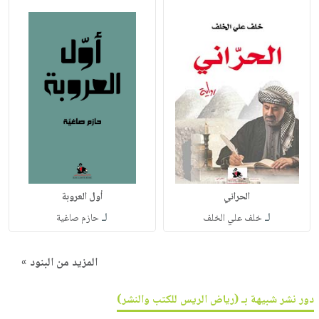
الحراني
أول العروبة
لـ
لـ
خلف علي الخلف
حازم صاغية
المزيد من البنود »
دور نشر شبيهة بـ (رياض الريس للكتب والنشر)