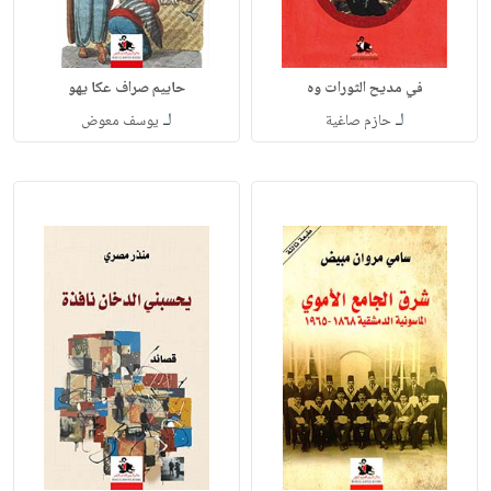
في مديح الثورات وه
حاييم صراف عكا يهو
لـ
لـ
حازم صاغية
يوسف معوض