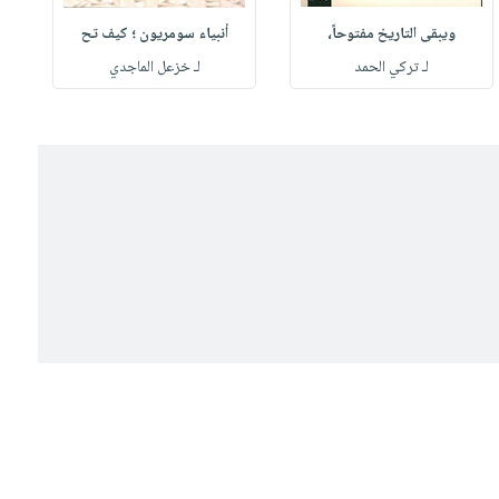
ويبقى التاريخ مفتوحاً،
أنبياء سومريون ؛ كيف تح
لـ تركي الحمد
لـ خزعل الماجدي