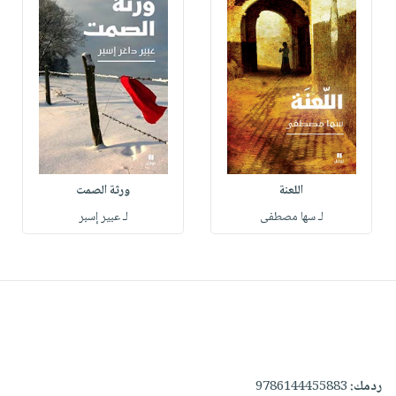
اللعنة
ورثة الصمت
لـ سها مصطفى
لـ عبير إسبر
ردمك:
9786144455883