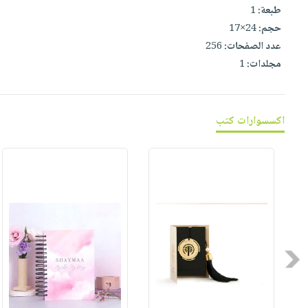
صابون
طبعة:
1
فيديوهات
عربة
أطفال
حجم:
24×17
أسئلة
التسوق
عدد الصفحات:
256
مناسبات
يتكرر
مجلدات:
1
طرحها
نشرة
الإصدارات
خدمات
نيل
اكسسوارات كتب
وفرات
انشر
كتابك
تواصل
معنا
Previous