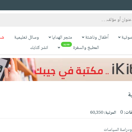
وتية
أطفال وناشئة
متجر الهدايا
وسائل تعليمية
شح
جديد
المطبخ والسفرة
انشر كتابك
ة
قات:
0
المرتبة:
60,350
 ودراسة السياسات