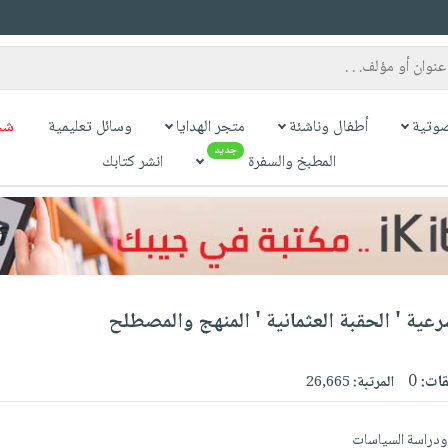
وتية
أطفال وناشئة
متجر الهدايا
وسائل تعليمية
شح
جديد
المطبخ والسفرة
انشر كتابك
ية ' الحقبة العثمانية ' المنهج والمصطلح
قات:
0
المرتبة:
26,665
 ودراسة السياسات