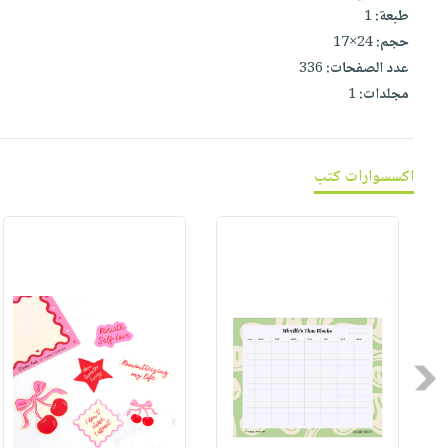
صابون
فيديوهات
طبعة:
1
عربة
أطفال
حجم:
24×17
أسئلة
التسوق
عدد الصفحات:
336
مناسبات
يتكرر
مجلدات:
1
طرحها
نشرة
الإصدارات
خدمات
نيل
اكسسوارات كتب
وفرات
انشر
كتابك
تواصل
معنا
Previous