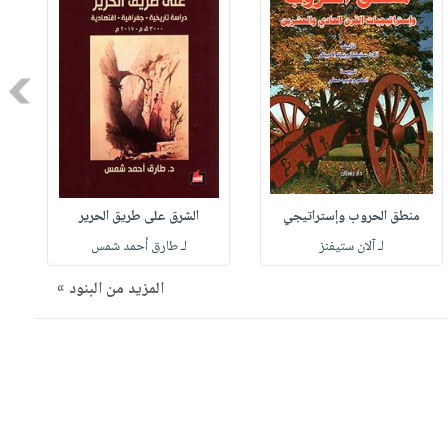
Next
منطق الحروب وإستراتيجي
الشرق على طريق الحرير
لـ آلان ستيفنز
لـ طارق أحمد شمس
المزيد من البنود »