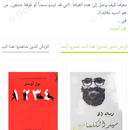
العناية
الأكثر
شحن
يعرف كيف وصل إلى هذه الغرفة، التي قد تبدو سجناً أو غرفة مشفى... من
أدوات
بالأسنان
مبيعاً
مجاني
هو السيد بلانك؟...
المائدة
الحمية
العودة
في
...
بنود
الأوعية
والتغذية
للمدارس
إقرأ المزيد
مختارة
والتخزين
اشتراكات
اكسسوارات
أدوات
كتب
كل
الزبائن الذين اشتروا هذا البند اشتروا أيضاً
الزبائن الذين شاهدوا هذا البند
بحث
المطبخ
الاشتراكات
اكسسوارات
متقدم
منزلية
صندوق
القراءة
اكسسوارات
iKitab
ملابس
نيل
بلا
مطرزات
وفرات
حدود
حقائب
عن
حسابك
حلي
الشركة
عناية
لائحة
سياسة
بالذات
الأمنيات
الشركة