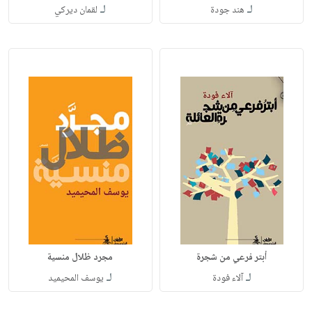
لـ
لـ
هند جودة
لقمان ديركي
أبتر فرعي من شجرة
مجرد ظلال منسية
لـ
لـ
آلاء فودة
يوسف المحيميد