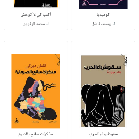
كوميديا
أكتب كي لا أتوحش
لـ
لـ
يوسف فاضل
محمد الزقزوق
سقوط رداء الحرب
مذكرات سائح بالصرم