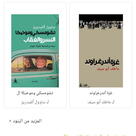
غزة آندرغراوند
تشومسكي وموخيكا ال
لـ
لـ
عاطف أبو سيف
ساوول ألفيدريز
المزيد من البنود »