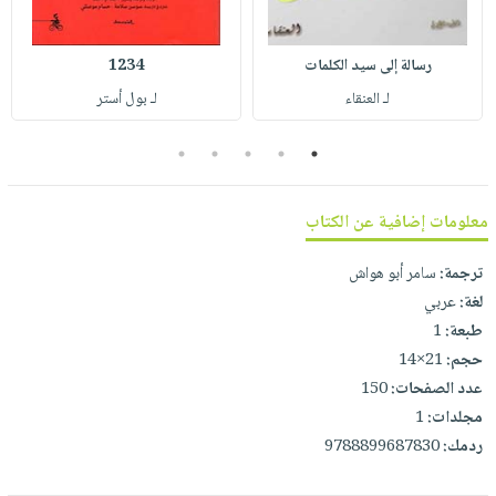
صابون
فيديوهات
عربة
أطفال
أسئلة
التسوق
رسالة إلى سيد الكلمات
1234
مناسبات
يتكرر
لـ العنقاء
لـ بول أستر
طرحها
نشرة
الإصدارات
خدمات
5
4
3
2
1
نيل
وفرات
معلومات إضافية عن الكتاب
انشر
كتابك
ترجمة:
سامر أبو هواش
لغة:
عربي
تواصل
طبعة:
1
معنا
حجم:
21×14
عدد الصفحات:
150
مجلدات:
1
ردمك:
9788899687830