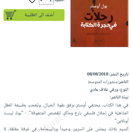
إختياراتنا
الكمية:
تعليمية
أسئلة
إختياراتنا
المواضيع
iKitab
يتكرر
أضف الى الطلبية
كتب
بلا
الأكثر
طرحها
أكاديمية
الصحة
حدود
مبيعاً
تحميل
والعناية
صندوق
أسئلة
وسائل
masmu3
الشخصية
القراءة
يتكرر
تعليمية
على
جديد
English
طرحها
صندوق
Android
books
الكل
تحميل
القراءة
تحميل
iKitab
أجهزة
جوائز
المطبخ
masmu3
تاريخ النشر:
08/08/2018
على
العناية
والسفرة
على
الناشر:
منشورات المتوسط
Android
جديد
الشخصية
Apple
النوع:
ورقي غلاف عادي
تحميل
العناية
الكل
نبذة الناشر:
iKitab
وتصفيف
في هذا الكتاب، يحتفي أوستر برفق بقوة الخيال، ويُعجب بطبيعة العقل
أواني
متجر
على
الشعر
المتَاهيّة في إجلال فلسفي بارع وماكر، للقصص المتفوقة". - "بوك ليست
الطهي
الهدايا
Apple
العناية
أونلاين"
أدوات
بالجسم
أقسام
السيد بلانك يجلس على السرير، وحيداً وبالبيجامة، في غرفة مغلقة، لا
الخبز