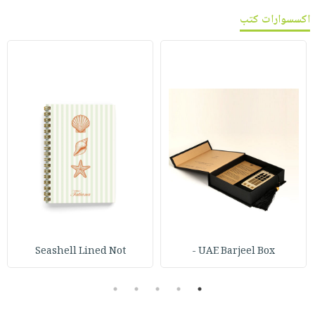
اكسسوارات كتب
Seashell Lined Not
UAE Barjeel Box -
5
4
3
2
1