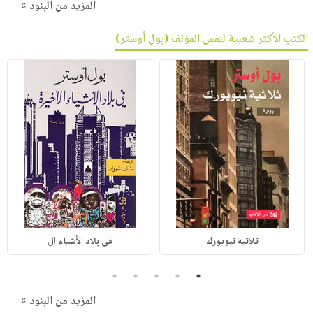
المزيد من البنود »
الكتب الأكثر شعبية لنفس المؤلف (
بول أوستر
)
ثلاثية نيويورك
في بلاد الأشياء ال
5
4
3
2
1
المزيد من البنود »