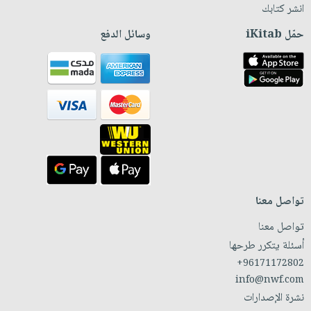
انشر كتابك
حمّل iKitab
وسائل الدفع
تواصل معنا
تواصل معنا
أسئلة يتكرر طرحها
+96171172802
info@nwf.com
نشرة الإصدارات