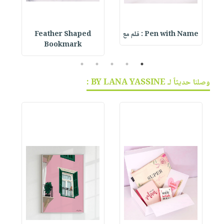
Pen with Name : قلم مع
Feather Shaped
 &
Bookmark
5
4
3
2
1
وصلنا حديثاً لـ BY LANA YASSINE :