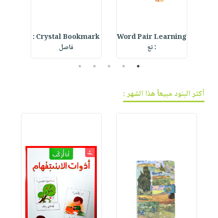
IVE
Crystal Bookmark :
Word Pair Learning
Bea
: تع
فاصل
5
4
3
2
1
أكثر البنود مبيعاً هذا الشهر :