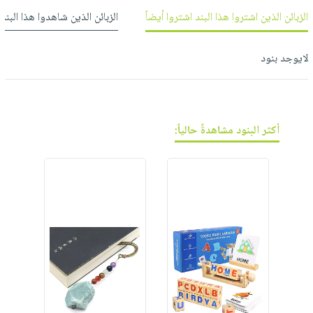
فيديوهات
صابون
عربة
الزبائن الذين اشتروا هذا البند اشتروا أيضاً
الزبائن الذين شاهدوا هذا البند
أسئلة
التسوق
أطفال
يتكرر
مناسبات
لايوجد بنود
طرحها
نشرة
الإصدارات
خدمات
نيل
وفرات
أكثر البنود مشاهدةً حالياً:
انشر
كتابك
تواصل
معنا