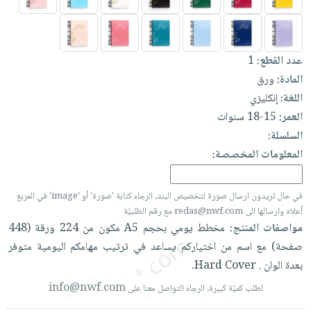
العناية
الأكثر
شحن
أدوات
بالأسنان
مبيعاً
مجاني
المائدة
الحمية
العودة
بنود
الأوعية
عدد القطع:
1
والتغذية
للمدارس
مختارة
والتخزين
المادة:
ورق
اشتراكات
اكسسوارات
اللغة:
إنكليزي
أدوات
كتب
كل
بحث
العمر:
15-18 سنوات
المطبخ
الاشتراكات
اكسسوارات
متقدم
السلسلة:
منزلية
صندوق
المعلومات المخصصة:
القراءة
اكسسوارات
نيل
iKitab
ملابس
في حال تريدون ارسال صورة لتخصيص البند، الرجاء كتابة 'صورة' أو 'image' في المربع
وفرات
بلا
مطرزات
أعلاه وارسالها الى redas@nwf.com مع رقم الطلبيّة
حدود
مواصفات المنتج:
مخطط
يومي
بحجم
A5
مكون
من
224
ورقة
(448
عن
حقائب
حسابك
صفحة)
مع
اسم
من
اختياركم
يساعد
في
ترتيب
مهامكم
اليومية
متوفر
الشركة
حلي
بعدة
الوان
.
Cover.
Hard
لائحة
سياسة
عناية
الأمنيات
info@nwf.com
الشركة
لطلب كميّة كبيرة، الرجاء التواصل معنا على
بالذات