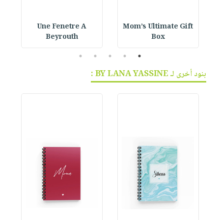
Une Fenetre A
Mom’s Ultimate Gift
Beyrouth
Box
5
4
3
2
1
بنود أخرى لـ BY LANA YASSINE :