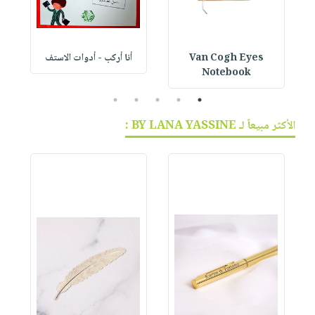
Van Cogh Eyes
أنا أركب - أدوات الاستف
 1
Notebook
5
4
3
2
1
الأكثر مبيعاً لـ BY LANA YASSINE :